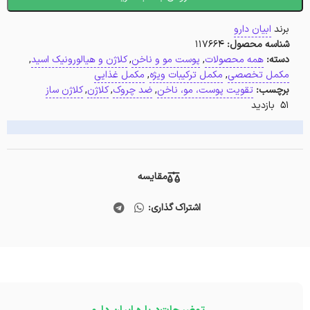
برند
ابیان دارو
شناسه محصول:
117664
دسته:
همه محصولات
,
پوست مو و ناخن
,
کلاژن و هیالورونیک اسید
,
مکمل تخصصی
,
مکمل ترکیبات ویژه
,
مکمل غذایی
برچسب:
تقویت پوست، مو، ناخن
,
ضد چروک
,
کلاژن
,
کلاژن ساز
51 بازدید
مقایسه
اشتراک گذاری: