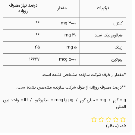
درصد نیاز مصرف
ترکیبات
مقدار
روزانه
کلاژن
3000 mg
**
هیالورونیک اسید
30 mg
**
زینک
5 mg
45
بیوتین
5000 mcg
16667
*مقدار از طرف شرکت سازنده مشخص نشده است.
**درصد مصرف روزانه از طرف شرکت سازنده مشخص نشده است.
g = گرم / mg = میلی گرم / µg یا mcg = میکروگرم / IU = واحد بین
المللی
0/5
(0 نظر)