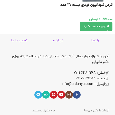
قرص گلوتاتیون نوتری بست 30 عدد
1.155.000
تومان
افزودن به سبد خرید
برندها
درباره ما
تماس با ما
آدرس: شیراز، بلوار معالی آباد، نبش خیابان دنا، داروخانه شبانه روزی
دکتر دانیالی
تلفن: 07136383148
همراه: 09170621682
ایمیل: info@drdanyali.com
ارتباط با دکتر داروساز
فرم پذیرش مشتری