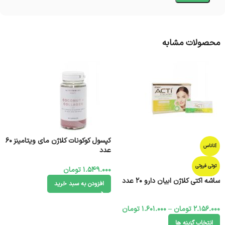
محصولات مشابه
کپسول کوکونات کلاژن مای ویتامینز 60
آناناس
عدد
توتی فروتی
1.549.000
تومان
ساشه اکتی کلاژن ابیان دارو 20 عدد
افزودن به سبد خرید
2.156.000
تومان
–
1.601.000
تومان
انتخاب گزینه ها