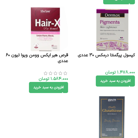
کپسول پیگمنتا درمکس 30 عددی
قرص هیر ایکس وومن ویوا تیون 60
عددی
1.478.000
تومان
1.584.000
تومان
افزودن به سبد خرید
افزودن به سبد خرید