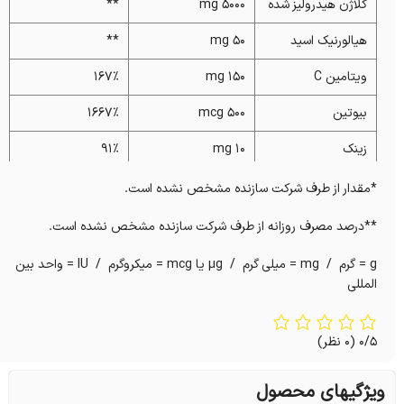
کلاژن هیدرولیز شده
5000 mg
**
هیالورنیک اسید
50 mg
**
ویتامین C
150 mg
167%
بیوتین
500 mcg
1667%
زینک
10 mg
91%
مس
1 mg
111%
*مقدار از طرف شرکت سازنده مشخص نشده است.
ویتامین آ
200 IU
10%
**درصد مصرف روزانه از طرف شرکت سازنده مشخص نشده است.
ویتامین ای
20 IU
59%
g = گرم / mg = میلی گرم / µg یا mcg = میکروگرم / IU = واحد بین
المللی
ویتامین ب3
5 mg
42%
سیلیکا
50 mg
**
0/5
(0 نظر)
ویژگیهای محصول