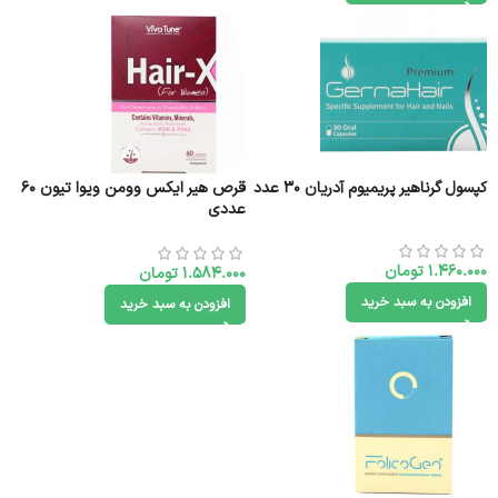
کپسول گرناهیر پریمیوم آدریان 30 عدد
قرص هیر ایکس وومن ویوا تیون 60
عددی
1.460.000
تومان
1.584.000
تومان
افزودن به سبد خرید
افزودن به سبد خرید