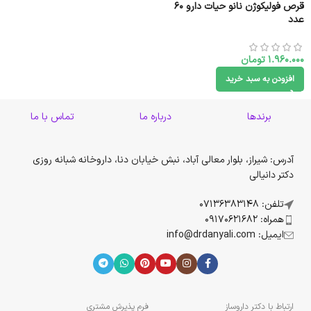
قرص فولیکوژن نانو حیات دارو 60
عدد
1.960.000
تومان
افزودن به سبد خرید
برندها
درباره ما
تماس با ما
آدرس: شیراز، بلوار معالی آباد، نبش خیابان دنا، داروخانه شبانه روزی
دکتر دانیالی
تلفن: 07136383148
همراه: 09170621682
ایمیل: info@drdanyali.com
ارتباط با دکتر داروساز
فرم پذیرش مشتری