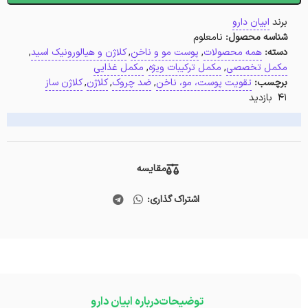
برند
ابیان دارو
شناسه محصول:
نامعلوم
دسته:
همه محصولات
,
پوست مو و ناخن
,
کلاژن و هیالورونیک اسید
,
مکمل تخصصی
,
مکمل ترکیبات ویژه
,
مکمل غذایی
برچسب:
تقویت پوست، مو، ناخن
,
ضد چروک
,
کلاژن
,
کلاژن ساز
41 بازدید
مقایسه
اشتراک گذاری:
توضیحات
درباره ابیان دارو