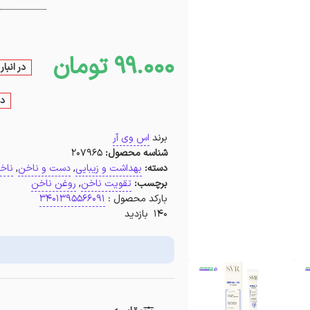
99.000
تومان
در انبا
در
برند
اس وی آر
شناسه محصول:
207965
دسته:
بهداشت و زیبایی
,
دست و ناخن
,
ناخ
برچسب:
تقویت ناخن
,
روغن ناخن
بارکد محصول :
3401395566091
140 بازدید