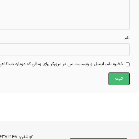
نام
ذخیره نام، ایمیل و وبسایت من در مرورگر برای زمانی که دوباره دیدگاه
تلفن: 07136383148