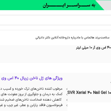
سلامت
برند ها
تماس با ما
درباره‌ داروخانه آنلاین دکتر دانیالی
ویژگی های ژل ناخن زریال 40 اس وی آر :
مرطوب کننده ناخن‌های ترک خورده و آسیب دیده، حاو
SVR Xerial 40 Nail Gel 1
کمک به درمان و جلوگیری از بروز عفونت های ق
کاهش دهنده ضخامت ناخن‌های ضخیم شده ب
فرمولاسیون فاقد پارابن و عطر، غیر چرب و غ