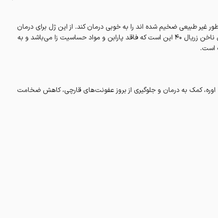
ور غیر طبیعی ضخیم شده اند را به خوبی درمان کند. از این ژل برای درمان
عفونت های قارچی ناخن نیز می توانید استفاده کنید. از خصوصیات خوب ژل ناخن زریال 40 این است که فاقد پارابن و مواد حساسیت زا می‌باشد و به
ت است.
م کننده و مرطوب کننده ناخن‌های ترک خورده و آسیب دیده، حاوی 40 % اوره، کمک به درمان و جلوگیری از بروز عفونت‌های قارچی، کاهش ضخامت