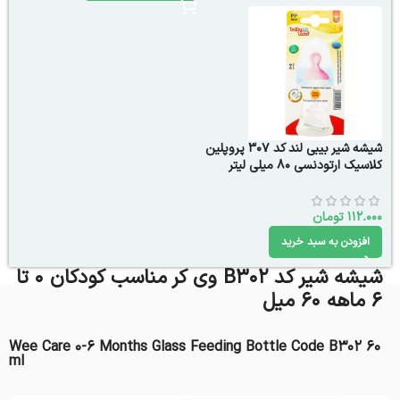
شیشه شیر بیبی لند کد 307 پروپلین
کلاسیک ارتودنسی 80 میلی لیتر
112.000
تومان
افزودن به سبد خرید
شیشه شیر کد B302 وی کر مناسب کودکان 0 تا
6 ماهه 60 میل
Wee Care 0-6 Months Glass Feeding Bottle Code B302 60
ml