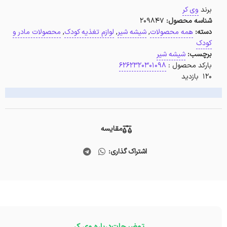
برند
وی کر
شناسه محصول:
209847
دسته:
همه محصولات
,
شیشه شیر
,
لوازم تغذیه کودک
,
محصولات مادر و
کودک
برچسب:
شیشه شیر
بارکد محصول :
6262320301098
120 بازدید
مقایسه
اشتراک گذاری: