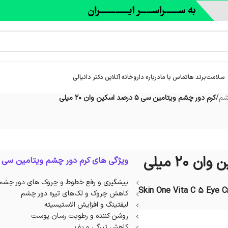
سلامت
برند ها
تماس با ما
درباره‌ داروخانه آنلاین دکتر دانیالی
شم
/
کرم دور چشم ویتامین سی 5 درصد اسکین وان 20 میلی
ویژگی های کرم دور چشم ویتامین سی 5 درصد اسکین وان :
پیشگیری و رفع خطوط و چروک های دور چشم
Skin One Vita C 5 Eye C
کاهش چروک و لک‌های تیره دور چشم
لیفتینگ و افزایش الاستیسیته
روشن کننده و رطوبت رسان پوست
کاهش تیرگی و پف