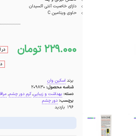
دازای خاصیت آنتی اکسیدان
حاوی ویتامین C
229.000
تومان
در 
در
برند
اسکین وان
شناسه محصول:
209830
دسته:
بهداشت و زیبایی
,
کرم دور چشم
,
مرا
برچسب:
دور چشم
196 بازدید