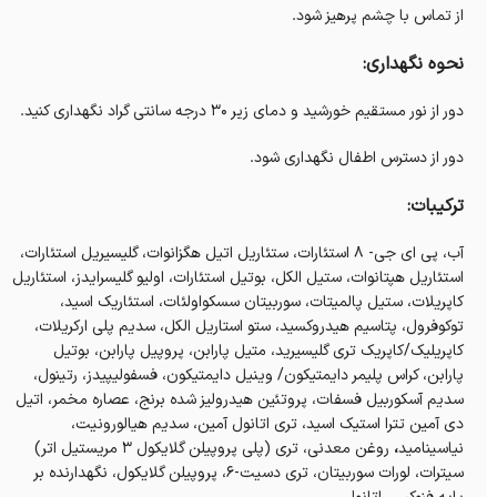
از تماس با چشم پرهیز شود.
نحوه نگهداری:
دور از نور مستقیم خورشید و دمای زیر ۳۰ درجه سانتی گراد نگهداری کنید.
دور از دسترس اطفال نگهداری شود.
ترکیبات:
آب، پی ای جی- ۸ استئارات، ستئاریل اتیل هگزانوات، گلیسیریل استئارات،
استئاریل هپتانوات، ستیل الکل، بوتیل استئارات، اولیو گلیسرایدز، استئاریل
کاپریلات، ستیل پالمیتات، سوربیتان سسکواولئات، استئاریک اسید،
توکوفرول، پتاسیم هیدروکسید، ستو استاریل الکل، سدیم پلی ارکریلات،
کاپریلیک/کاپریک تری گلیسیرید، متیل پارابن، پروپیل پارابن، بوتیل
پارابن، کراس پلیمر دایمتیکون/ وینیل دایمتیکون، فسفولیپیدز، رتینول،
سدیم آسکوربیل فسفات، پروتئین هیدرولیز شده برنج، عصاره مخمر، اتیل
دی آمین تترا استیک اسید، تری اتانول آمین، سدیم هیالورونیت،
نیاسینامید
،
روغن معدنی، تری (پلی پروپیلن گلایکول ۳ مریستیل اتر)
سیترات، لورات سوربیتان، تری دسیت-۶، پروپیلن گلایکول، نگهدارنده بر