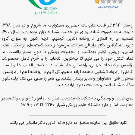
از سال 1394در قالب داروخانه حضوری مسئولیت ما شروع و در سال 1398
داروخانه به صورت شبانه روزی در خدمت شما عزیزان بوده و در سال 1400
تصمیم بر راه اندازی داروخانه آنلاین گرفتیم. آنچه اکنون به عنوان گروه
داروخانه آنلاین دکتر دانیالی شناخته می‌شود زنجیره گسترده‌ای از مکمل های
غذایی، ورزشی، لوازم بهداشتی و تجهیزات پزشکی با تنوع بسیار بالاست. ما
تمام تلاش خود را می کنیم تا بیشترین انتخاب را با شرح کامل محصولات
براساس توضیحات جهانی، راهنمایی ها، نشانه ها و دستور العمل ها و لیست
کاملی از مواد تشکیل دهنده ارائه دهیم. کل تیم داروخانه اعم از مؤسس،
مسئول فنی، مشاوران و سایر پرسنل پشتیبانی همواره سعی می کنند پاسخگوی
سؤالات شما باشند و خدمات بهتری ارائه دهند.
لفن ثبت و رسیدگی به شکایات مدیریت نظارت بر امور دارو و مواد مخدر
معاونت غذا و دارو دانشگاه علوم پزشکی شیراز: 0712122240 و 1819
کلیه حقوق این سایت متعلق به داروخانه آنلاین دکتر دانیالی می باشد.