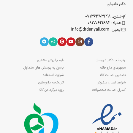
دکتر دانیالی
تلفن: 07136383148
همراه: 09170621682
ایمیل: info@drdanyali.com
ارتباط با دکتر داروساز
فرم پذیرش مشتری
مجوزهای داروخانه
پاسخ به پرسش های متداول
تضمین اصالت کالا
شرایط استفاده
شرایط ارسال سفارش
تاریخچه داروسازی
کنترل اصالت محصولات
رویه بازگردادن کالا