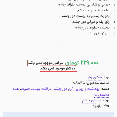
جوانی و شادابی پوست اطراف چشم
رفع خطوط پنجه کلاغی
رطوبت‌رسانی به پوست دور چشم
رفع پف و تیرگی دور چشم
پرکننده خطوط دور چشم
غیر کومدون زا
229.000
تومان
در انبار موجود نمی باشد
در انبار موجود نمی باشد
برند
اسکین وان
شناسه محصول:
209835
دسته:
بهداشت و زیبایی
,
کرم دور چشم
,
مراقبت پوست صورت
,
همه
محصولات
برچسب:
دور چشم
351 بازدید