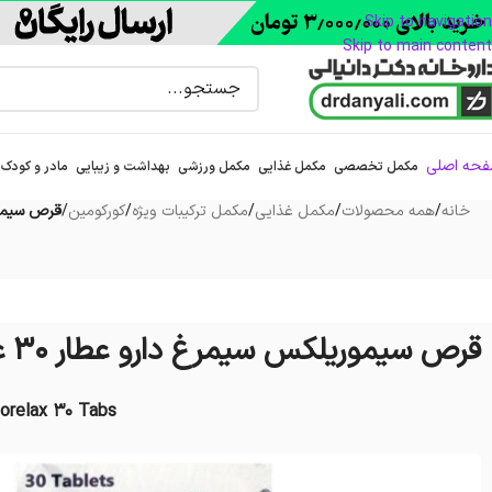
Skip to navigation
Skip to main content
حه اصلی
مکمل تخصصی
مکمل غذایی
مکمل ورزشی
بهداشت و زیبایی
مادر و کودک
خانه
/
همه محصولات
/
مکمل غذایی
/
مکمل ترکیبات ویژه
/
کورکومین
/
قرص سیموریل
قرص سیموریلکس سیمرغ دارو عطار 30 عددی
orelax 30 Tabs