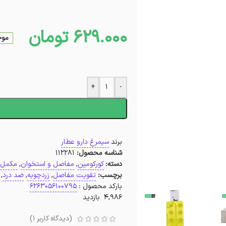
629.000
تومان
موجو
+
-
ا
برند
سیمرغ دارو عطار
شناسه محصول:
112281
دسته:
کورکومین
,
مفاصل و استخوان
,
مکمل
برچسب:
تقویت مفاصل
,
زردچوبه
,
ضد درد
,
بارکد محصول :
6263056100795
4,986 بازدید
(دیدگاه کاربر
1
)