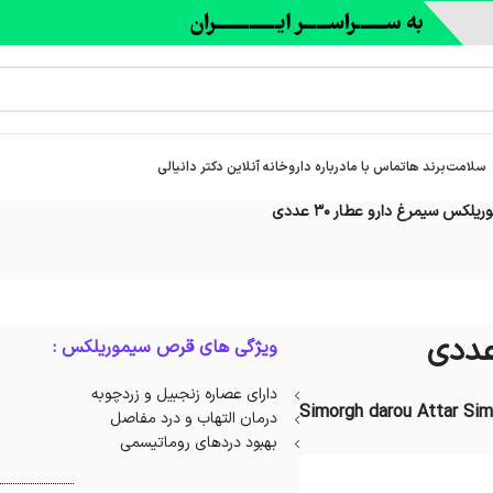
سلامت
برند ها
تماس با ما
درباره‌ داروخانه آنلاین دکتر دانیالی
کس سیمرغ دارو عطار 30 عددی
ویژگی های قرص سیموریلکس :
دارای عصاره زنجبیل و زردچوبه
Simorgh darou Attar Sim
درمان التهاب و درد مفاصل
بهبود دردهای روماتیسمی