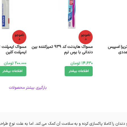
ناموجو
ناموجو
د
د
ریزا اسپیس
مسواک هایدنت کد 939 تمیزکننده بین
مسواک ایمپلنت تر
دندانی با برس نرم
ایمپلنت کلین
14.630
تومان
200.000
تومان
اطلاعات بیشتر
اطلاعات بیشتر
بارگیری بیشتر محصولات
دان را کاملا پاکسازی کرده و به سلامت آن کمک می کند. اما به علت نوع طراح