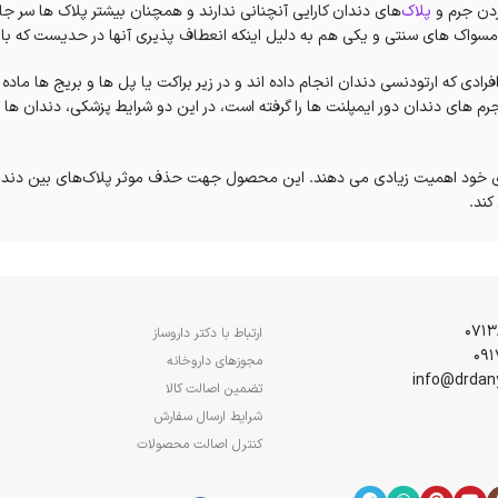
ردن جرم و
پلاک‌
های دندان کارایی آنچنانی ندارند و همچنان بیشتر پلاک ها سر ج
ن مسواک های سنتی و یکی هم به دلیل اینکه انعطاف پذیری آنها در حدیست که 
دی که ارتودنسی دندان انجام داده اند و در زیر براکت یا پل ها و بریج ها ماده 
 جرم های دندان دور ایمپلنت ها را گرفته است، در این دو شرایط پزشکی، دندان ها
های خود اهمیت زیادی می دهند. این محصول جهت حذف موثر پلاک‌های بین دندا
کند.
 درمان شده است، پشت عاج‌ها، زیر پل‌های دندانی یا در فضاهای باز باقی ماند
ارتودنسی شده نیز استفاده می‌شود. این مسواک، اطراف براکت‌ها، نواحی زیر سیم‌ه
ارتباط با دکتر داروساز
 است لای آن گیر کرده باشند تمیز می‌کند.
مجوزهای داروخانه
تضمین اصالت کالا
 جرم دندان‌ها می‌شود. مسواک بین دندانی از نخ دندان یا خلال چوبی دندان در
شرایط ارسال سفارش
کنترل اصالت محصولات