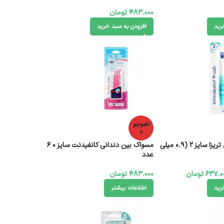
483.000
تومان
رید
افزودن به سبد خرید
ناموجو
د
براش بین دندانی تریزا سایز 2 (0.9 میلی
مسواک بین دندانی کانفیدنت سایز 0 6
عدد
637.0
تومان
483.000
تومان
رید
اطلاعات بیشتر