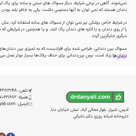
نمی‌شوند. گاهی در برخی شرایط، دیگر مسواک های سنتی و ساده برای پاک ک
دندان هستند که نمی توان به آنها دسترسی داشت، یکی به خاطر بلند بود
در شرایط خاص پزشکی نیز نمی توان از مسواک های ساده استفاده کرد، مثل افرا
را از روی دندان و یا کناره های دندان پاک کنند، و یا همچنین در شرایطی که
دیگری جایگزین گردد.
مسواک بین دندانی، طراحی شده برای افرادیست که به تمیزی بین دندان‌
دندان‌ها زیاد است، برس بین‌دندانی برای حذف پلاک‌ها بسیار موثر عمل می 
بیشتر
برس‌ها و مسواک‌های بین دندانی، برای تمیز کردن مناطقی که پوسیدگی آنها
مناسب به شکل حرف L برای تمیز کردن بین دندان‌ها می تواند انتخاب خوبی باشد. از این مسواک در هر دو طرف داخلی و بیرونی دندان استفاده می شود.
از مسواک های بین دندانی برای تمیز کردن فاصله بین دندان‌ها در دندان‌های 
تلفن: 07136383148
فاصله بین دندان‌های ارتودنسی شده را به خوبی از تمام مواد اضافی که ممکن
همراه: 09170621682
ایمیل: info@drdanyali.com
مسواک بین دندانی به عنوان یک مکمل در کنار مسواک، باعث پاک کردن بیشتر
آدرس: شیراز، بلوار معالی آباد، نبش خیابان دنا،
نشان می دهد استفاده از مسواک‎های بین دندانی در کاهش میزان جرم و خونریزی تاثیر زیادی دارد.
داروخانه شبانه روزی دکتر دانیالی