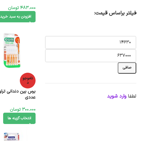
483.000
تومان
فیلتر براساس قیمت:
افزودن به سبد خرید
صافی
ناموجو
د
لطفا
وارد شوید
عددی
300.000
تومان
انتخاب گزینه ها