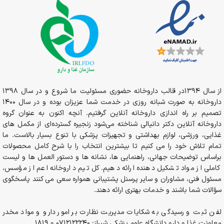
از سال 1394در قالب داروخانه حضوری مسئولیت ما شروع و در سال 1398
داروخانه به صورت شبانه روزی در خدمت شما عزیزان بوده و در سال 1400
تصمیم بر راه اندازی داروخانه آنلاین گرفتیم. آنچه اکنون به عنوان گروه
داروخانه آنلاین دکتر دانیالی شناخته می‌شود زنجیره گسترده‌ای از مکمل های
غذایی، ورزشی، لوازم بهداشتی و تجهیزات پزشکی با تنوع بسیار بالاست. ما
تمام تلاش خود را می کنیم تا بیشترین انتخاب را با شرح کامل محصولات
براساس توضیحات جهانی، راهنمایی ها، نشانه ها و دستور العمل ها و لیست
کاملی از مواد تشکیل دهنده ارائه دهیم. کل تیم داروخانه اعم از مؤسس،
مسئول فنی، مشاوران و سایر پرسنل پشتیبانی همواره سعی می کنند پاسخگوی
سؤالات شما باشند و خدمات بهتری ارائه دهند.
لفن ثبت و رسیدگی به شکایات مدیریت نظارت بر امور دارو و مواد مخدر
معاونت غذا و دارو دانشگاه علوم پزشکی شیراز: 0712122240 و 1819