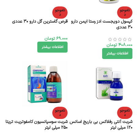
ناموجو
ناموجو
د
د
کپسول دویجست ادز رستا ایمن دارو
قرص گاسترین گل دارو 30 عددی
30 عددی
69.000
تومان
408.000
تومان
اطلاعات بیشتر
اطلاعات بیشتر
ناموجو
ناموجو
د
د
شربت آنتی رفلاکس بی باریج اسانس
شربت سوسپانسیون کامفوتریت تریتا
120 میلی لیتر
250 میلی لیتر