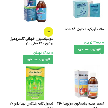
ساشه گویکید الحاوی 28 عدد
نعنا
سوسپانسیون خوراکی گاستروهیل
308.000
تومان
روژین 240 میلی لیتر
افزودن به سبد خرید
280.000
تومان
افزودن به سبد خرید
شربت معده برنیسکون سولویتا ۲۴۰
کپسول کات رفلاکس بهتا دارو 30