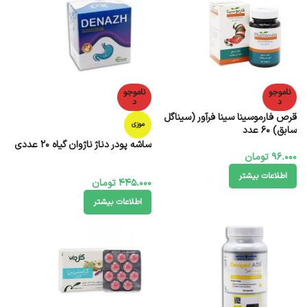
ناموجو
ناموجو
د
د
قرص فارموسینا سینا فرآور (سیناگل
موزی
سابق) 60 عدد
ساشه پودر دناژ ناژوان گیاه 20 عددی
96.000
تومان
اطلاعات بیشتر
445.000
تومان
اطلاعات بیشتر