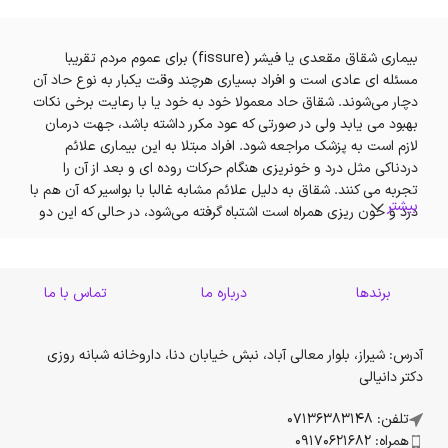
بیماری شقاق مقعدی یا فیشر (fissure) برای عموم مردم تقریبا
مسئله ای عادی است و افراد بسیاری هرچند وقت یکبار به نوع حاد آن
دچار می‌شوند. شقاق حاد معمولا خود به خود یا با رعایت برخی نکات
بهبود می یابد ولی در صورتی که عود مکرر داشته باشد، جهت درمان
لازم است به پزشک مراجعه شود. افراد مبتلا به این بیماری علائم
دردناکی مثل درد و خونریزی هنگام حرکات روده ای و بعد از آن را
تجربه می کنند. شقاق به دلیل علائم مشابه غالبا با بواسیر که آن هم با
بیشتر
درد و خون ریزی همراه است اشتباه گرفته می‌شود، در حالی که این دو
عارضه کاملا با هم متفاوت هستند.
شقاق یک پارگی یا شکاف بیضوی شکل کوچک در سر مقعد است که
برندها
درباره ما
تماس با ما
منجر به ایجاد درد و خونریزی به هنگام اجابت مزاج می شود. در شقاق
حاد، شکاف یا پارگی که در مقعد ایجاد می شود کوچک و سطحی است
ولی درصورتیکه این زخم سطحی بهبود نیابد، با گذشت زمان به فیشر
آدرس: شیراز، بلوار معالی آباد، نبش خیابان دنا، داروخانه شبانه روزی
مزمن تبدیل می‌شود. علائم فیشر، بدلیل حساسیت بالا و وجود
دکتر دانیالی
اعصاب زیاد در ناحیه مقعد، برای بسیاری از بیماران دردناک و غیرقابل
تحمل است. این عارضه می تواند در تمامی سنین رخ دهد و مختص
تلفن: 07136383148
به گروه سنی خاصی نیست. همچنین میزان شیوع این بیماری در زنان
همراه: 09170621682