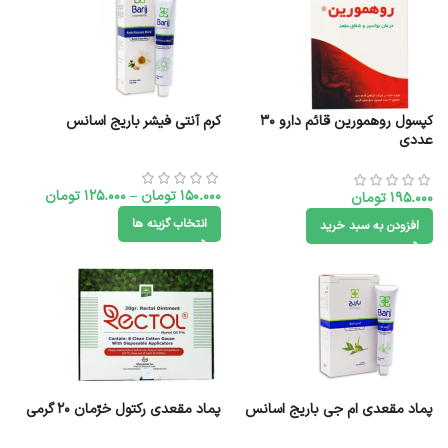
کپسول روهمورین قائم دارو ۳۰
کرم آنتی فیشر باریج اسانس
عددی
150.000
تومان
–
125.000
تومان
195.000
تومان
انتخاب گزینه ها
افزودن به سبد خرید
پماد مقعدی ام جی باریج اسانس
پماد مقعدی رکتول خرّمان 20 گرمی