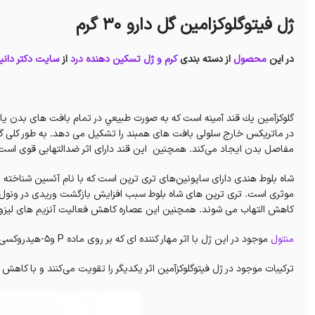
ژل فیتوگلوکزامین گل دارو ۳۰ گرم
در این
محصول
از دسته بندی
کرم و ژل تسکین دهنده درد
از
سایت دکتر دانی
گلوكزآمين يك قند آمينه است که به صورت طبيعي در تمام بافت های بدن يافت
در ماتریکس خارج سلولی بافت های همبند را تشکیل می دهد. به طور کلی 
مفاصل بدن ایجاد می‌کند. همچنین این قند دارای اثر ضدالتهابی قوی است
شاه بلوط هندی دارای ساپونین‌های تری ترپن است که با نام آئسین شناخته
موثری است. تری ترپن های شاه بلوط سبب افزایش بازگشت وریدی در ونول 
کاهش التهاب می شوند. همچنین این عصاره کاهش فعالیت آنزیم های لیزوزو
منتول
موجود در این ژل با اثر مهار کننده ای که بر روی ماده P و5-هیدروکسی تریپتامین دارد باعث کاهش درد می شود.
ترکیبات موجود در ژل فیتوگلوکزآمین اثر یکدیگر را تقویت می‌کنند و با کاه