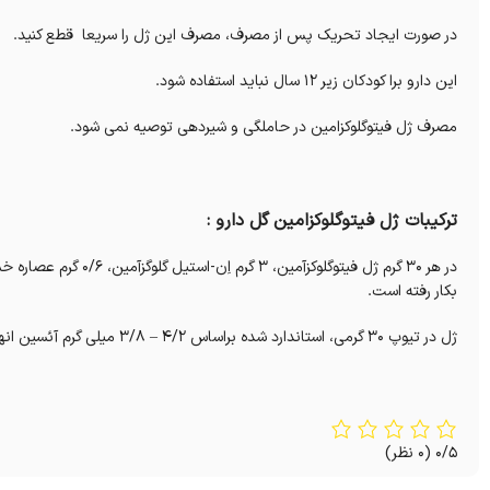
در صورت ایجاد تحریک پس از مصرف، مصرف این ژل را سریعا قطع کنید.
این دارو برا کودکان زیر 12 سال نباید استفاده شود.
مصرف ژل فیتوگلوکزامین در حاملگی و شیردهی توصیه نمی شود.
ترکیبات ژل فیتوگلوکزامین گل دارو :
بكار رفته است.
ژل در تیوپ 30 گرمی، استاندارد شده براساس 4/2 – 3/8 میلی گرم آئسین انهیدروز و 105- 85 میلی گرم ان-استيل-گلوكزآمين در هر گرم
0/5
(0 نظر)