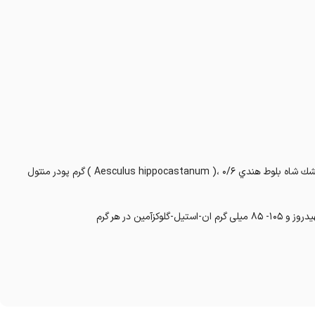
در هر 30 گرم ژل فيتوگلوكزآمين، 3 گرم اِن-استيل گلوگزآمين، 0/6 گرم عصاره خشك شاه بلوط هندي Aesculus hippocastanum )، 0/6 ) گرم پودر منتول