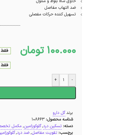
حاوی شاه بلوط و منتول
ضد التهاب مفاصل
تسهیل کننده حرکات مفصلی
100.000
تومان
فقط 2 عدد در انبار موجود اس
فقط 2 عدد در انبار موجود اس
+
-
ا
برند
گل دارو
شناسه محصول:
108663
دسته:
تسکین درد
,
گلوکوزامین
,
مکمل تخصص
برچسب:
تقویت مفاصل
,
ضد درد
,
گلوکوزامی