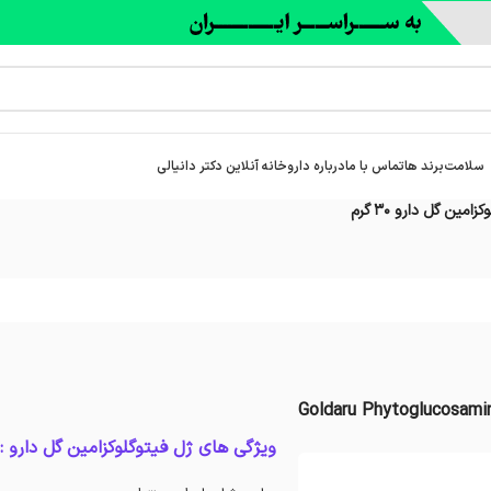
سلامت
برند ها
تماس با ما
درباره‌ داروخانه آنلاین دکتر دانیالی
زامین گل دارو ۳۰ گرم
Goldaru Phytoglucosami
ویژگی های ژل فیتوگلوکزامین گل دارو :