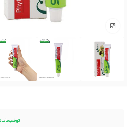
بزرگنمایی تصویر
توضیحات
د