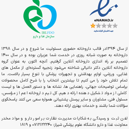
از سال 1394در قالب داروخانه حضوری مسئولیت ما شروع و در سال 1398
داروخانه به صورت شبانه روزی در خدمت شما عزیزان بوده و در سال 1400
تصمیم بر راه اندازی داروخانه آنلاین گرفتیم. آنچه اکنون به عنوان گروه
داروخانه آنلاین دکتر دانیالی شناخته می‌شود زنجیره گسترده‌ای از مکمل های
غذایی، ورزشی، لوازم بهداشتی و تجهیزات پزشکی با تنوع بسیار بالاست. ما
تمام تلاش خود را می کنیم تا بیشترین انتخاب را با شرح کامل محصولات
براساس توضیحات جهانی، راهنمایی ها، نشانه ها و دستور العمل ها و لیست
کاملی از مواد تشکیل دهنده ارائه دهیم. کل تیم داروخانه اعم از مؤسس،
مسئول فنی، مشاوران و سایر پرسنل پشتیبانی همواره سعی می کنند پاسخگوی
سؤالات شما باشند و خدمات بهتری ارائه دهند.
لفن ثبت و رسیدگی به شکایات مدیریت نظارت بر امور دارو و مواد مخدر
معاونت غذا و دارو دانشگاه علوم پزشکی شیراز: 0712122240 و 1819