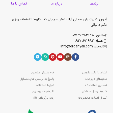
برندها
درباره ما
تماس با ما
آدرس: شیراز، بلوار معالی آباد، نبش خیابان دنا، داروخانه شبانه روزی
دکتر دانیالی
تلفن: 07136383148
همراه: 09170621682
ایمیل: info@drdanyali.com
ارتباط با دکتر داروساز
فرم پذیرش مشتری
مجوزهای داروخانه
پاسخ به پرسش های متداول
تضمین اصالت کالا
شرایط استفاده
شرایط ارسال سفارش
تاریخچه داروسازی
کنترل اصالت محصولات
رویه بازگردادن کالا