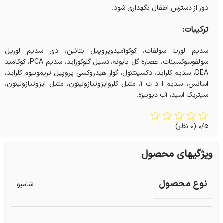
دور از دسترس اطفال نگهداری شود.
ترکیبات:
سدیم لورت سولفات، کوکوآمیدوپروپیل بتائین، دی سدیم لوریل
سولفوسوکسینات، عصاره گل بابونه، دسیل گلوکوزاید، سدیم PCA، کوکامید
DEA، سدیم کلراید، دکسپنتنول، گوار هیدروکسی پروپیل تریمونیوم کلراید،
اسانس، سدیم ا د ت آ، متیل کلروایزوتیازولینون، متیل ایزوتیازولینون،
سیتریک اسید، آب دیونیزه.
0/5
(0 نظر)
ویژگیهای محصول
نوع محصول
شامپو