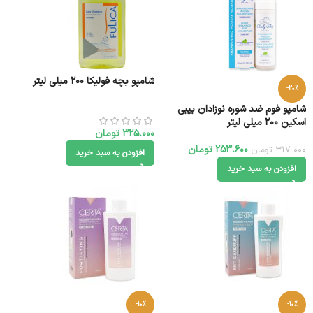
شامپو بچه فولیکا 200 میلی لیتر
-20%
شامپو فوم ضد شوره نوزادان بیبی
اسکین 200 میلی لیتر
325.000
تومان
253.600
تومان
317.000
تومان
افزودن به سبد خرید
افزودن به سبد خرید
-10%
-10%