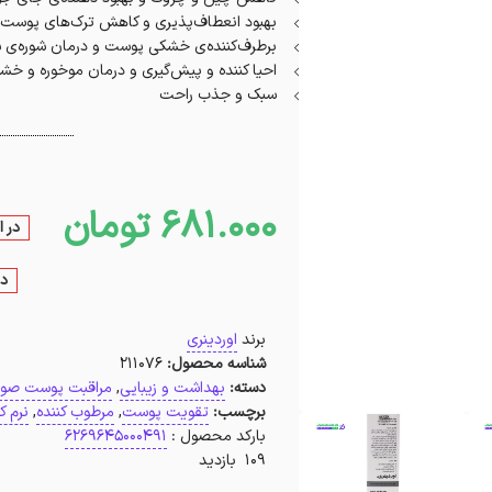
بهبود انعطاف‌پذیری و کاهش ترک‌های پوست
برطرف‌کننده‌ی خشکی پوست و درمان شوره‌ی 
احیا کننده و پیش‌گیری و درمان موخوره و خش
سبک و جذب راحت
681.000
تومان
در ا
در
برند
اوردینری
شناسه محصول:
211076
دسته:
بهداشت و زیبایی
,
مراقبت پوست صو
برچسب:
تقویت پوست
,
مرطوب کننده
,
نرم ک
بارکد محصول :
6269645000491
109 بازدید