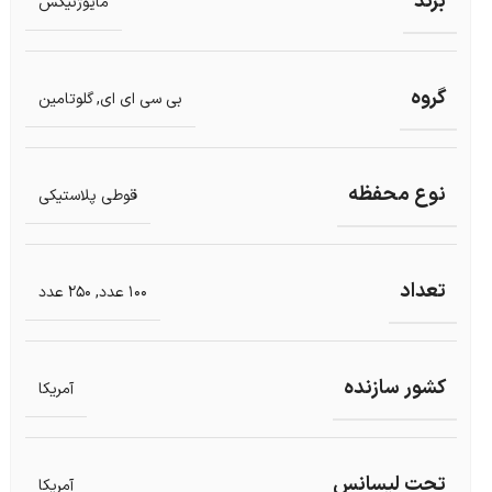
برند
مایوژنیکس
گروه
بی سی ای ای
,
گلوتامین
نوع محفظه
قوطی پلاستیکی
تعداد
100 عدد
,
250 عدد
کشور سازنده
آمریکا
تحت لیسانس
آمریکا