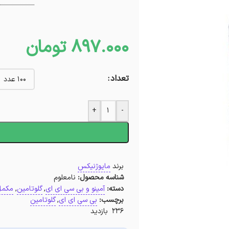
897.000
تومان
تعداد
+
-
ا
برند
مایوژنیکس
شناسه محصول:
نامعلوم
دسته:
آمینو و بی سی ای ای
,
گلوتامین
,
مکمل
برچسب:
بی سی ای ای
,
گلوتامین
236 بازدید