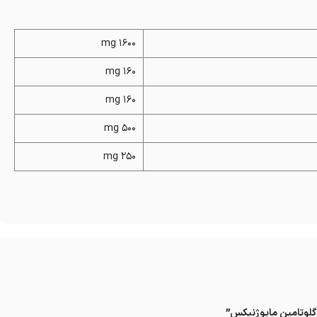
1600 mg
160 mg
160 mg
500 mg
250 mg
 گلوتامین مایوژنیکس”