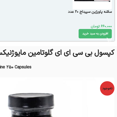
ساشه پاورژین سپیداج 20 عدد
660.000
تومان
افزودن به سبد خرید
کپسول بی سی ای ای گلوتامین مایوژنیک
ne 250 Capsules
ناموجود