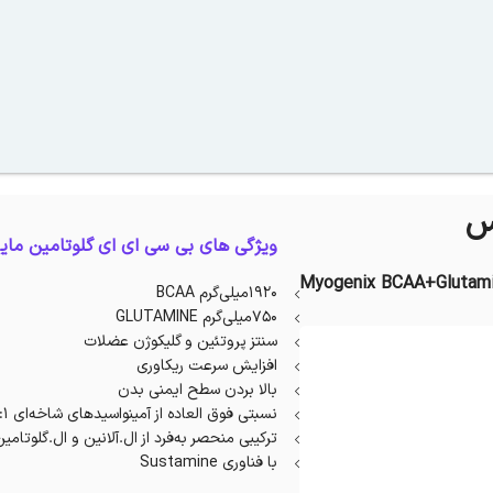
س
ویژگی های بی سی ای ای گلوتامین مای
Myogenix BCAA+Glutami
1920
میلی‌گرم
BCAA
750
میلی‌گرم
GLUTAMINE
سنتز پروتئین و گلیکوژن عضلات
افزایش سرعت ریکاوری
بالا بردن سطح ایمنی بدن
نسبتی فوق العاده از آمينواسيدهای شاخه‌ای 10:1:1
ترکيبی منحصر به‌فرد از ال.آلانين و ال.گلوتامي
با فناوری
Sustamine