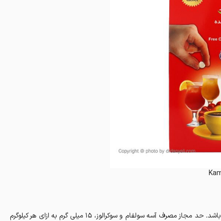
Kam
یک عدد قرص محتوی 15 میلی گرم آسه سولفام و 10 میلی گرم سوکرالوز می باشد. حد مجاز مصرف آسه سولفام و سوکرالوز، 15 میلی گرم به ازای هر کیلوگرم