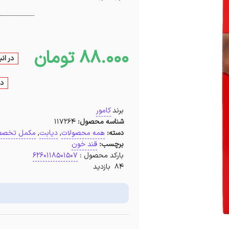
88.000
تومان
در ان
در
برند
کامور
شناسه محصول:
117264
دسته:
همه محصولات
,
دیابت
,
مکمل تخص
برچسب:
قند خون
بارکد محصول :
6260118501507
84 بازدید