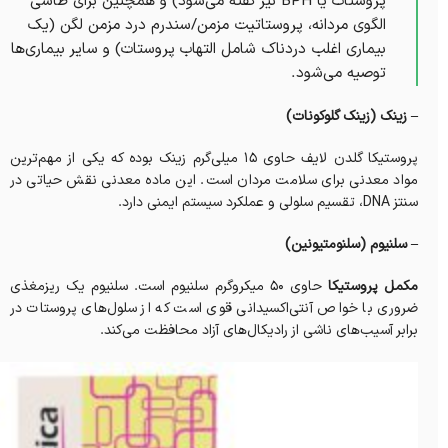
پروستات یا BPH نیز گفته می‌شود) و همچنین برای طاسی
الگوی مردانه، پروستاتیت مزمن/سندرم درد مزمن لگن (یک
بیماری اغلب دردناک شامل التهاب پروستات) و سایر بیماری‌ها
توصیه می‌شود.
– زینک (زینک گلوکونات)
پروستیکا گلدن لایف حاوی ۱۵ میلی‌گرم زینک بوده که یکی از مهم‌ترین
مواد معدنی برای سلامت مردان است. این ماده معدنی نقش حیاتی در
سنتز DNA، تقسیم سلولی و عملکرد سیستم ایمنی دارد.
– سلنیوم (سلنومتیونین)
مکمل پروستیکا
حاوی ۵۰ میکروگرم سلنیوم است. سلنیوم یک ریزمغذی
ضروری با خواص آنتی‌اکسیدانی قوی است که از سلول‌های پروستات در
برابر آسیب‌های ناشی از رادیکال‌های آزاد محافظت می‌کند.