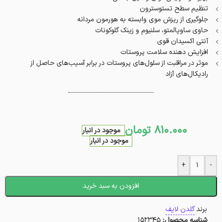
تنظیم سطح تستوسترون
جلوگیری از ریزش موی وابسته به هورمون مردانه
حاوی ساوپالمتو، سلنیوم و زینک گلوکونات
آنتی اکسیدان قوی
افزایش دهنده سلامت پروستات
موثر در مراقبت از سلول‌های پروستات در برابر آسیب‌های حاصل از
رادیکال‌های آزاد
810.000
تومان
موجود در انبار
موجود در انبار
+
-
افزودن به سبد خرید
برند
گلدن لایف
شناسه محصول:
152345