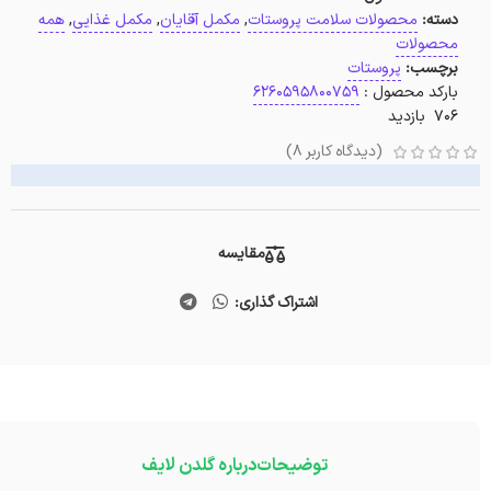
دسته:
محصولات سلامت پروستات
,
مکمل آقایان
,
مکمل غذایی
,
همه
محصولات
برچسب:
پروستات
بارکد محصول :
6260595800759
706 بازدید
(دیدگاه کاربر
8
)
مقایسه
اشتراک گذاری:
توضیحات
درباره گلدن لایف