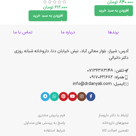
840.000
تومان
612.000
تومان
افزودن به سبد خرید
افزودن به سبد خرید
برندها
درباره ما
تماس با ما
آدرس: شیراز، بلوار معالی آباد، نبش خیابان دنا، داروخانه شبانه روزی
دکتر دانیالی
تلفن: 07136383148
همراه: 09170621682
ایمیل: info@drdanyali.com
ارتباط با دکتر داروساز
فرم پذیرش مشتری
مجوزهای داروخانه
پاسخ به پرسش های متداول
تضمین اصالت کالا
شرایط استفاده