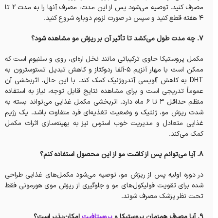
مصرف کنید. توصیه می‌شود پس از این مدت، مصرف آنها را به مدت 2 تا
4 هفته قطع کنید و سپس در صورت لزوم دوباره شروع کنید.
7. چه مدت طول می‌کشد تا تأثیر آن بر ریزش مو مشاهده شود؟
مکمل پروستیکا حاوی ترکیباتی مانند نخل اره‌ای، روی و سلنیوم است که
ممکن است با مهار آنزیم 5-آلفا ردوکتاز و کاهش تبدیل تستوسترون به
DHT به کاهش آلوپسی آندروژنیک کمک کند. با این حال، اثربخشی آن
عموماً تدریجی است و برای مشاهده نتایج قابل توجه، نیاز به استفاده
منظم حداقل 3 تا 6 ماه دارد. اثربخشی مکمل غذایی می‌تواند بسته به
شدت ریزش مو، ژنتیک و وضعیت تغذیه‌ای فرد متفاوت باشد. یک رژیم
غذایی متعادل و مدیریت خوب استرس نیز به بهینه‌سازی اثرات مکمل
کمک می‌کند.
8. آیا می‌توانم پس از کاشت مو از این محصول استفاده کنم؟
در دوره اولیه پس از ریزش مو، توصیه می‌شود مکمل‌های غذایی طراحی
شده برای تقویت فولیکول‌های مو و جلوگیری از ریزش موی هورمونی فقط
تحت نظر پزشک مصرف شوند.
9. آیا مصرف همزمان پروستیکا و
پروستافیت
امکان‌پذیر است؟