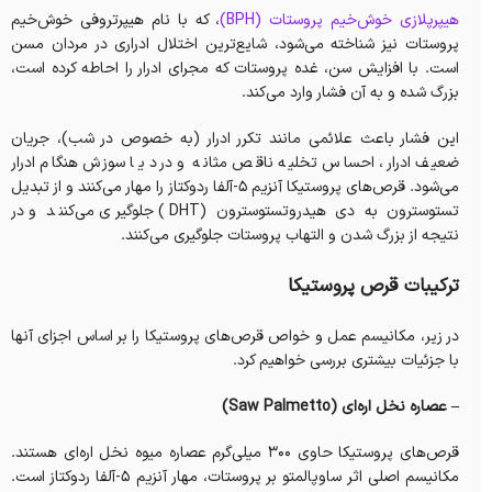
هیپرپلازی خوش‌خیم پروستات (BPH)
، که با نام هیپرتروفی خوش‌خیم
پروستات نیز شناخته می‌شود، شایع‌ترین اختلال ادراری در مردان مسن
است. با افزایش سن، غده پروستات که مجرای ادرار را احاطه کرده است،
بزرگ شده و به آن فشار وارد می‌کند.
این فشار باعث علائمی مانند تکرر ادرار (به خصوص در شب)، جریان
ضعیف ادرار، احساس تخلیه ناقص مثانه و درد یا سوزش هنگام ادرار
می‌شود. قرص‌های پروستیکا آنزیم ۵-آلفا ردوکتاز را مهار می‌کنند و از تبدیل
تستوسترون به دی هیدروتستوسترون (DHT) جلوگیری می‌کنند و در
نتیجه از بزرگ شدن و التهاب پروستات جلوگیری می‌کنند.
ترکیبات قرص پروستیکا
در زیر، مکانیسم عمل و خواص قرص‌های پروستیکا را بر اساس اجزای آنها
با جزئیات بیشتری بررسی خواهیم کرد.
– عصاره نخل اره‌ای (Saw Palmetto)
قرص‌های پروستیکا حاوی ۳۰۰ میلی‌گرم عصاره میوه نخل اره‌ای هستند.
مکانیسم اصلی اثر ساوپالمتو بر پروستات، مهار آنزیم ۵-آلفا ردوکتاز است.