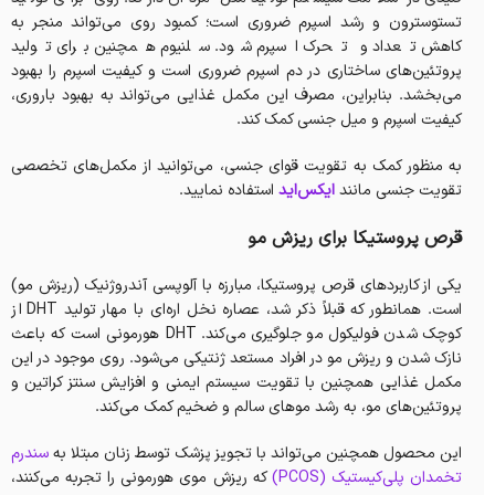
تستوسترون و رشد اسپرم ضروری است؛ کمبود روی می‌تواند منجر به
کاهش تعداد و تحرک اسپرم شود. سلنیوم همچنین برای تولید
پروتئین‌های ساختاری در دم اسپرم ضروری است و کیفیت اسپرم را بهبود
می‌بخشد. بنابراین، مصرف این مکمل غذایی می‌تواند به بهبود باروری،
کیفیت اسپرم و میل جنسی کمک کند.
به منظور کمک به تقویت قوای جنسی، می‌توانید از مکمل‌های تخصصی
تقویت جنسی مانند
ایکس‌اید
استفاده نمایید.
قرص پروستیکا برای ریزش مو
یکی از کاربردهای قرص‌ پروستیکا، مبارزه با آلوپسی آندروژنیک (ریزش مو)
است. همانطور که قبلاً ذکر شد، عصاره نخل اره‌ای با مهار تولید DHT از
کوچک شدن فولیکول مو جلوگیری می‌کند. DHT هورمونی است که باعث
نازک شدن و ریزش مو در افراد مستعد ژنتیکی می‌شود. روی موجود در این
مکمل غذایی همچنین با تقویت سیستم ایمنی و افزایش سنتز کراتین و
پروتئین‌های مو، به رشد موهای سالم و ضخیم کمک می‌کند.
این محصول همچنین می‌تواند با تجویز پزشک توسط زنان مبتلا به
سندرم
تخمدان پلی‌کیستیک (PCOS)
که ریزش موی هورمونی را تجربه می‌کنند،