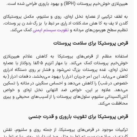
هیپرپلازی خوش‌خیم پروستات (BPH) و بهبود باروری طراحی شده است.
به لطف ترکیبی از عصاره نخل اره‌ای، روی و سلنیوم، مکمل پروستیکای
گلدن لایف به کاهش مشکلات ادراری مرتبط با بزرگ شدن پروستات،
تنظیم سطح هورمون‌های مردانه و
تقویت سیستم ایمنی
کمک می‌کند.
قرص‌ پروستیکا برای سلامت پروستات
استفاده منظم از قرص‌های پروستیکا به کاهش علائم هیپرپلازی
خوش‌خیم پروستات کمک می‌کند. با مهار آنزیم 5-آلفا ردوکتاز با عصاره
نخل اره‌ای، غده پروستات بزرگ نمی‌شود و فشار بر روی دستگاه ادراری
کاهش می‌یابد. این امر جریان ادرار را بهبود می‌بخشد، دفعات ادرار (به
خصوص در شب) را کاهش می‌دهد و احساس سنگینی در مثانه را تسکین
می‌دهد. علاوه بر این، خواص ضد التهابی نخل اره‌ای و خواص
آنتی‌اکسیدانی سلنیوم، سلول‌های پروستات را از آسیب‌های محیطی و پیری
محافظت می‌کند.
قرص‌ پروستیکا برای تقویت باروری و قدرت جنسی
ترکیبات موجود در قرص‌های پروستیکا، از جمله روی و سلنیوم، نقش
کلیدی در سلامت سیستم تولید مثل مردان دارند. روی برای تولید