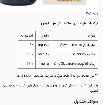
پروستیکا
ترکیبات قرص پروستیکا: در هر 1 قرص
عنوان
مقدار
نیاز روزانه
ساوپالمتو Saw palmetto
300 mg
**
سلنیوم Selenium
50 mcg
90 %
زینک گلوکونات Zinc Glucanate
15 mg
100 %
**نیاز مصرف روزانه از طرف شرکت سازنده مشخص نشده است.
g = گرم / mg = میلی گرم / µg یا mcg = میکروگرم / IU = واحد بین
المللی
سوالات متداول