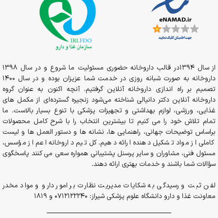
از سال 1394در قالب داروخانه حضوری مسئولیت ما شروع و در سال 1398
داروخانه به صورت شبانه روزی در خدمت شما عزیزان بوده و در سال 1400
تصمیم بر راه اندازی داروخانه آنلاین گرفتیم. آنچه اکنون به عنوان گروه
داروخانه آنلاین دکتر دانیالی شناخته می‌شود زنجیره گسترده‌ای از مکمل های
غذایی، ورزشی، لوازم بهداشتی و تجهیزات پزشکی با تنوع بسیار بالاست. ما
تمام تلاش خود را می کنیم تا بیشترین انتخاب را با شرح کامل محصولات
براساس توضیحات جهانی، راهنمایی ها، نشانه ها و دستور العمل ها و لیست
کاملی از مواد تشکیل دهنده ارائه دهیم. کل تیم داروخانه اعم از مؤسس،
مسئول فنی، مشاوران و سایر پرسنل پشتیبانی همواره سعی می کنند پاسخگوی
سؤالات شما باشند و خدمات بهتری ارائه دهند.
لفن ثبت و رسیدگی به شکایات مدیریت نظارت بر امور دارو و مواد مخدر
معاونت غذا و دارو دانشگاه علوم پزشکی شیراز: 0712122240 و 1819