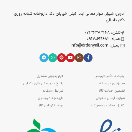
آدرس: شیراز، بلوار معالی آباد، نبش خیابان دنا، داروخانه شبانه روزی
دکتر دانیالی
تلفن: 07136383148
همراه: 09170621682
ایمیل: info@drdanyali.com
ارتباط با دکتر داروساز
فرم پذیرش مشتری
مجوزهای داروخانه
پاسخ به پرسش های متداول
تضمین اصالت کالا
شرایط استفاده
شرایط ارسال سفارش
تاریخچه داروسازی
کنترل اصالت محصولات
رویه بازگردادن کالا