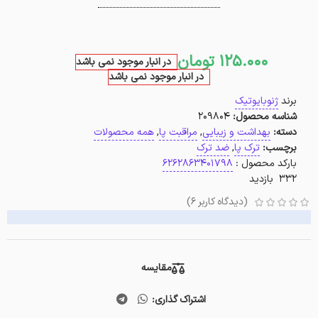
125.000
تومان
در انبار موجود نمی باشد
در انبار موجود نمی باشد
برند
ژنوبایوتیک
شناسه محصول:
209804
دسته:
بهداشت و زیبایی
,
مراقبت پا
,
همه محصولات
برچسب:
ترک پا
,
ضد ترک
بارکد محصول :
6262863401798
332 بازدید
(دیدگاه کاربر
6
)
مقایسه
اشتراک گذاری: