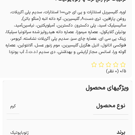
اوره، گلیسیریل استئارات و پی ای جی۱۰۰ استئارات، سدیم پلی آکریلات،
روغن پارافین، تری دست۸, گلیسیرین، کره دانه انبه (منگو باتر),
سالیسیلیک اسید، پلی دکستروز، دکسترین، آمیلوپکتین، نیاسین‌آمید،
بوتیلن گلایکول، عصاره میموزا، عصاره دانه هیدرولیز شده سراتونیا سیلیکا،
زینک پی سی ای، عصاره چای سبز، سدیم پلی آکریلات نشاسته، کربومر،
فنوکسی اتانول، اتیل هگزیل گلیسیرین، موم زنبور عسل، آلانتوئین، عصاره
آلوئه ورا، اسانس مجاز آرایشی و بهداشتی، دی سدیم ا.د.ت.آ، آب یونزدا
0/5
(0 نظر)
ویژگیهای محصول
نوع محصول
کرم
برند
ژنوبایوتیک