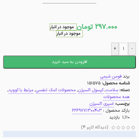
297.000
تومان
موجود در انبار
موجود در انبار
+
-
افزودن به سبد خرید
برند
فومن شیمی
شناسه محصول:
151575
دسته:
سلامت
,
کپسول اکسیژن
,
محصولات کمک تنفسی
,
مرتبط با کووید
,
همه محصولات
برچسب:
اسپری اکسیژن
بارکد محصول :
۶۲۶۹۷۷۱۳۰۰۴۰۳
1,110 بازدید
(دیدگاه کاربر
4
)