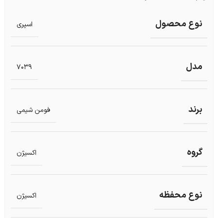
نوع محصول
اسپری
مدل
7039
برند
فومن شیمی
گروه
اکسیژن
نوع محفظه
اکسیژن