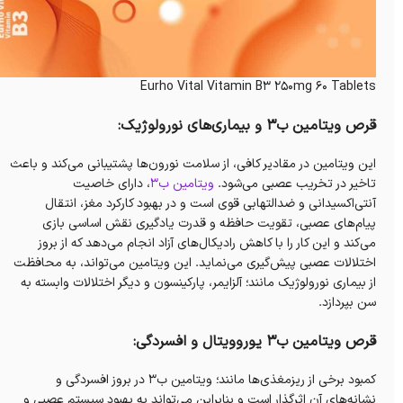
Eurho Vital Vitamin B3 250mg 60 Tablets
قرص ویتامین ب۳ و بیماری‌های نورولوژیک:
این ویتامین در مقادیر کافی، از سلامت نورون‌ها پشتیبانی‌ می‌کند و باعث‌
تاخیر در تخریب عصبی می‌شود.
ویتامین ب۳
، دارای خاصیت
آنتی‌اکسیدانی و ضدالتهابی قوی است و در بهبود کارکرد مغز، انتقال
پیام‌های عصبی، تقویت حافظه‌ و قدرت یادگیری نقش اساسی بازی
می‌کند و‌ این کار را با کاهش رادیکال‌های آزاد انجام می‌دهد که از بروز
اختلالات عصبی پیش‌گیری می‌نماید. این ویتامین می‌تواند، به محافظت
از بیماری نورولوژیک مانند؛ آلزایمر، پارکینسون و دیگر اختلالات وابسته به
سن بپردازد.
قرص ویتامین ب۳ یوروویتال و افسردگی:
کمبود برخی از ریزمغذی‌ها مانند؛ ویتامین ب۳ در بروز افسردگی و
نشانه‌های آن اثرگذار است و بنابراین می‌تواند به بهبود سیستم‌ عصبی و