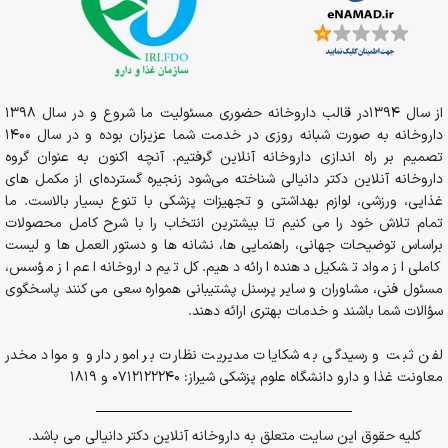
از سال 1394در قالب داروخانه حضوری مسئولیت ما شروع و در سال 1398
داروخانه به صورت شبانه روزی در خدمت شما عزیزان بوده و در سال 1400
تصمیم بر راه اندازی داروخانه آنلاین گرفتیم. آنچه اکنون به عنوان گروه
داروخانه آنلاین دکتر دانیالی شناخته می‌شود زنجیره گسترده‌ای از مکمل های
غذایی، ورزشی، لوازم بهداشتی و تجهیزات پزشکی با تنوع بسیار بالاست. ما
تمام تلاش خود را می کنیم تا بیشترین انتخاب را با شرح کامل محصولات
براساس توضیحات جهانی، راهنمایی ها، نشانه ها و دستور العمل ها و لیست
کاملی از مواد تشکیل دهنده ارائه دهیم. کل تیم داروخانه اعم از مؤسس،
مسئول فنی، مشاوران و سایر پرسنل پشتیبانی همواره سعی می کنند پاسخگوی
سؤالات شما باشند و خدمات بهتری ارائه دهند.
لفن ثبت و رسیدگی به شکایات مدیریت نظارت بر امور دارو و مواد مخدر
معاونت غذا و دارو دانشگاه علوم پزشکی شیراز: 0712122240 و 1819
کلیه حقوق این سایت متعلق به داروخانه آنلاین دکتر دانیالی می باشد.