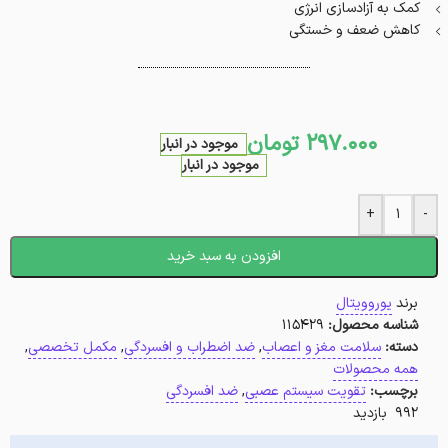
کمک به آزادسازی انرژی
کاهش ضعف و خستگی
297.000
تومان
موجود در انبار
موجود در انبار
+
-
افزودن به سبد خرید
برند
یوروویتال
شناسه محصول:
115429
دسته:
سلامت مغز و اعصاب
,
ضد اضطراب و افسردگی
,
مکمل تخصصی
,
همه محصولات
برچسب:
تقویت سیستم عصبی
,
ضد افسردگی
992 بازدید