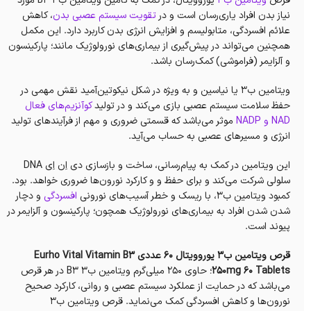
قرص
ویتامین ب۳
یوروویتال، در کمک به تأمین ویتامین‌ ب۳ B3 مورد
نیاز بدن افراد یاری‌رسان است و در
تقویت سیستم عصبی بدن
، کاهش
علائم افسردگی، متابولیسم و افزایش انرژی بدن کاربرد دارد. این مکمل
همچنین می‌تواند در پیش‌گیری از بیماری‌های نورولوژیک مانند؛ پارکینسون
و آلزایمر (فراموشی) کمک‌رسان باشد.
ويتامين ب۳ یا نیاسین و به ویژه در شکل نیکوتین‌آمید نقش مهمی در
حفظ سلامت سیستم عصبی بازی می‌کند و در تولید
کوآنزیم‌های فعال
NAD و NADP
موثر می‌باشد که قسمتی ضروری و مهم از فرآیندهای تولید
انرژی و مسیرهای عصبی به حساب می‌آید.
این ویتامین در کمک به پیام‌رسانی، ساخت و بازسازی دی اِن اِی DNA
سلولی شرکت می‌کند و برای حفظ و و کارکرد نورون‌ها ضروری خواهد. بود.
کمبود ویتامین ب۳، با ریسک و خطر آسیب‌های نورونی
افسردگی‌
و‌ دچار
شدن شدن افراد به بیماری‌های نورولوژیک همچون؛ پارکینسون و آلزایمر در
پیوند است.
قرص ویتامین ب۳ یوروویتال 60 عددی Eurho Vital Vitamin B3
250mg 60 Tablets
؛ حاوی ۲۵۰ میلی‌گرم ویتامین ب۳ B3 در هر قرص
می‌باشد که در حمایت از عملکرد سیستم عصبی و روانی، کارکرد صحیح
نورون‌ها و کاهش افسردگی کمک می‌نماید. قرص ویتامین ب۳