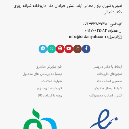
آدرس: شیراز، بلوار معالی آباد، نبش خیابان دنا، داروخانه شبانه روزی
دکتر دانیالی
تلفن: 07136383148
همراه: 09170621682
ایمیل: info@drdanyali.com
ارتباط با دکتر داروساز
فرم پذیرش مشتری
مجوزهای داروخانه
پاسخ به پرسش های متداول
تضمین اصالت کالا
شرایط استفاده
شرایط ارسال سفارش
تاریخچه داروسازی
کنترل اصالت محصولات
رویه بازگردادن کالا