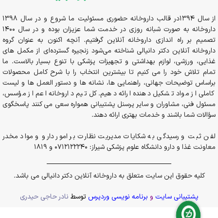
از سال 1394در قالب داروخانه حضوری مسئولیت ما شروع و در سال 1398
داروخانه به صورت شبانه روزی در خدمت شما عزیزان بوده و در سال 1400
تصمیم بر راه اندازی داروخانه آنلاین گرفتیم. آنچه اکنون به عنوان گروه
داروخانه آنلاین دکتر دانیالی شناخته می‌شود زنجیره گسترده‌ای از مکمل های
غذایی، ورزشی، لوازم بهداشتی و تجهیزات پزشکی با تنوع بسیار بالاست. ما
تمام تلاش خود را می کنیم تا بیشترین انتخاب را با شرح کامل محصولات
براساس توضیحات جهانی، راهنمایی ها، نشانه ها و دستور العمل ها و لیست
کاملی از مواد تشکیل دهنده ارائه دهیم. کل تیم داروخانه اعم از مؤسس،
مسئول فنی، مشاوران و سایر پرسنل پشتیبانی همواره سعی می کنند پاسخگوی
سؤالات شما باشند و خدمات بهتری ارائه دهند.
لفن ثبت و رسیدگی به شکایات مدیریت نظارت بر امور دارو و مواد مخدر
معاونت غذا و دارو دانشگاه علوم پزشکی شیراز: 0712122240 و 1819
کلیه حقوق این سایت متعلق به داروخانه آنلاین دکتر دانیالی می باشد.
پشتیبانی سایت
و
برنامه نویسی وردپرس
توسط
نادر حاجی حیدری