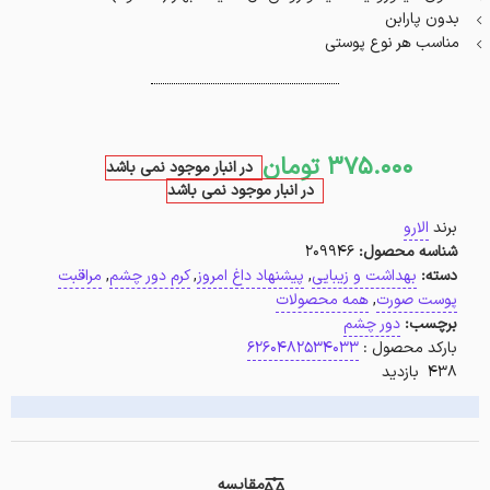
بدون پارابن
مناسب هر نوع پوستی
375.000
تومان
در انبار موجود نمی باشد
در انبار موجود نمی باشد
برند
الارو
شناسه محصول:
209946
دسته:
بهداشت و زیبایی
,
پیشنهاد داغ امروز
,
کرم دور چشم
,
مراقبت
پوست صورت
,
همه محصولات
برچسب:
دور چشم
بارکد محصول :
6260482534033
438 بازدید
مقایسه