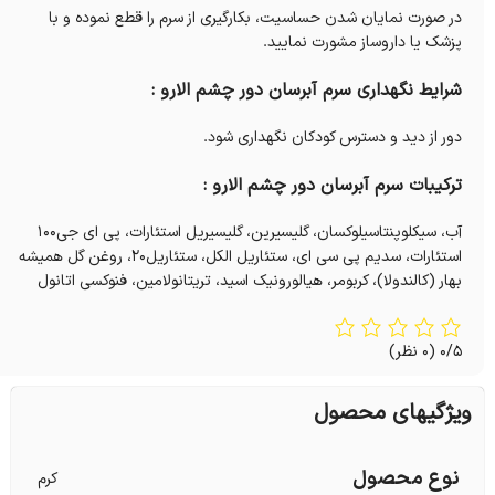
در صورت نمایان شدن حساسیت، بکارگیری از سرم را قطع نموده و با
پزشک یا داروساز مشورت نمایید.
شرایط نگهداری سرم آبرسان دور چشم الارو :
دور از دید و دسترس کودکان نگهداری شود.
ترکیبات سرم آبرسان دور چشم الارو :
آب، سیکلوپنتاسیلوکسان، گلیسیرین، گلیسیریل استئارات، پی ای جی۱۰۰
استئارات، سدیم پی سی ای، ستئاریل الکل، ستئاریل۲۰، روغن گل همیشه
بهار (کالندولا)، کربومر، هیالورونیک اسید، تریتانولامین، فنوکسی اتانول
0/5
(0 نظر)
ویژگیهای محصول
نوع محصول
کرم