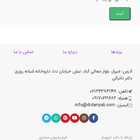
برندها
درباره ما
تماس با ما
آدرس: شیراز، بلوار معالی آباد، نبش خیابان دنا، داروخانه شبانه روزی
دکتر دانیالی
تلفن: 07136383148
همراه: 09170621682
ایمیل: info@drdanyali.com
ارتباط با دکتر داروساز
فرم پذیرش مشتری