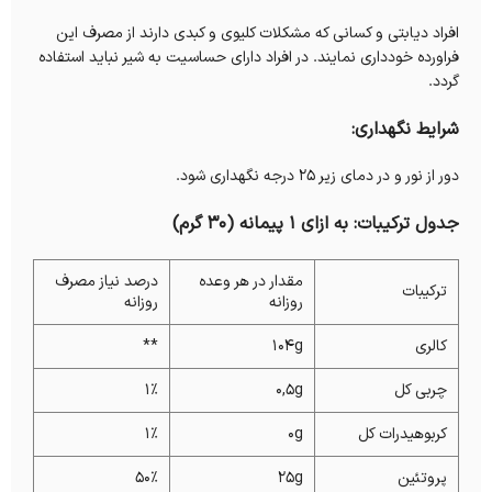
افراد دیابتی و کسانی که مشکلات کلیوی و کبدی دارند از مصرف این
فراورده خودداری نمایند. در افراد دارای حساسیت به شیر نباید استفاده
گردد.
شرایط نگهداری:
دور از نور و در دمای زیر ۲۵ درجه نگهداری شود.
جدول ترکیبات: به ازای 1 پيمانه (30 گرم)
مقدار در هر وعده
درصد نیاز مصرف
ترکیبات
روزانه
روزانه
کالری
104g
**
چربی کل
۰,۵g
۱%
کربوهیدرات کل
0g
۱%
پروتئین
۲۵g
۵۰%