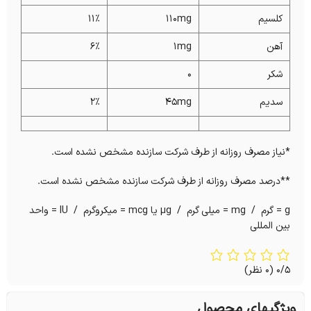
کلسیم
۱۱۰mg
۱۱%
آهن
۱mg
6%
شکر
۰
سدیم
۴۵mg
۲%
*نیاز مصرف روزانه از طرف شرکت سازنده مشخص نشده است.
**درصد مصرف روزانه از طرف شرکت سازنده مشخص نشده است.
g = گرم / mg = میلی گرم / µg یا mcg = میکروگرم / IU = واحد
بین المللی
0/5
(0 نظر)
ویژگیهای محصول