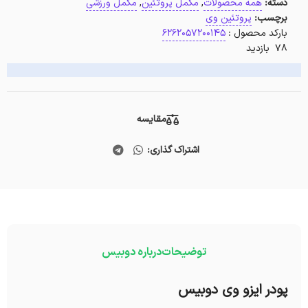
دسته:
همه محصولات
,
مکمل پروتئین
,
مکمل ورزشی
برچسب:
پروتئین وی
بارکد محصول :
6262057200145
78 بازدید
مقایسه
اشتراک گذاری:
توضیحات
درباره دوبیس
پودر ایزو وی دوبیس