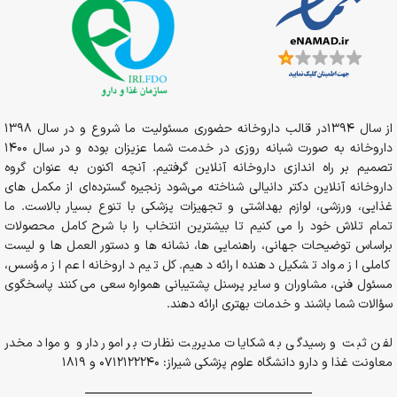
از سال 1394در قالب داروخانه حضوری مسئولیت ما شروع و در سال 1398
داروخانه به صورت شبانه روزی در خدمت شما عزیزان بوده و در سال 1400
تصمیم بر راه اندازی داروخانه آنلاین گرفتیم. آنچه اکنون به عنوان گروه
داروخانه آنلاین دکتر دانیالی شناخته می‌شود زنجیره گسترده‌ای از مکمل های
غذایی، ورزشی، لوازم بهداشتی و تجهیزات پزشکی با تنوع بسیار بالاست. ما
تمام تلاش خود را می کنیم تا بیشترین انتخاب را با شرح کامل محصولات
براساس توضیحات جهانی، راهنمایی ها، نشانه ها و دستور العمل ها و لیست
کاملی از مواد تشکیل دهنده ارائه دهیم. کل تیم داروخانه اعم از مؤسس،
مسئول فنی، مشاوران و سایر پرسنل پشتیبانی همواره سعی می کنند پاسخگوی
سؤالات شما باشند و خدمات بهتری ارائه دهند.
لفن ثبت و رسیدگی به شکایات مدیریت نظارت بر امور دارو و مواد مخدر
معاونت غذا و دارو دانشگاه علوم پزشکی شیراز: 0712122240 و 1819