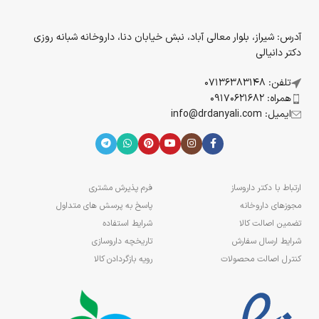
آدرس: شیراز، بلوار معالی آباد، نبش خیابان دنا، داروخانه شبانه روزی
دکتر دانیالی
تلفن: 07136383148
همراه: 09170621682
ایمیل: info@drdanyali.com
ارتباط با دکتر داروساز
فرم پذیرش مشتری
مجوزهای داروخانه
پاسخ به پرسش های متداول
تضمین اصالت کالا
شرایط استفاده
شرایط ارسال سفارش
تاریخچه داروسازی
کنترل اصالت محصولات
رویه بازگردادن کالا