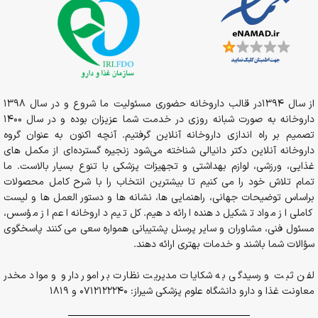
از سال 1394در قالب داروخانه حضوری مسئولیت ما شروع و در سال 1398
داروخانه به صورت شبانه روزی در خدمت شما عزیزان بوده و در سال 1400
تصمیم بر راه اندازی داروخانه آنلاین گرفتیم. آنچه اکنون به عنوان گروه
داروخانه آنلاین دکتر دانیالی شناخته می‌شود زنجیره گسترده‌ای از مکمل های
غذایی، ورزشی، لوازم بهداشتی و تجهیزات پزشکی با تنوع بسیار بالاست. ما
تمام تلاش خود را می کنیم تا بیشترین انتخاب را با شرح کامل محصولات
براساس توضیحات جهانی، راهنمایی ها، نشانه ها و دستور العمل ها و لیست
کاملی از مواد تشکیل دهنده ارائه دهیم. کل تیم داروخانه اعم از مؤسس،
مسئول فنی، مشاوران و سایر پرسنل پشتیبانی همواره سعی می کنند پاسخگوی
سؤالات شما باشند و خدمات بهتری ارائه دهند.
لفن ثبت و رسیدگی به شکایات مدیریت نظارت بر امور دارو و مواد مخدر
معاونت غذا و دارو دانشگاه علوم پزشکی شیراز: 0712122240 و 1819