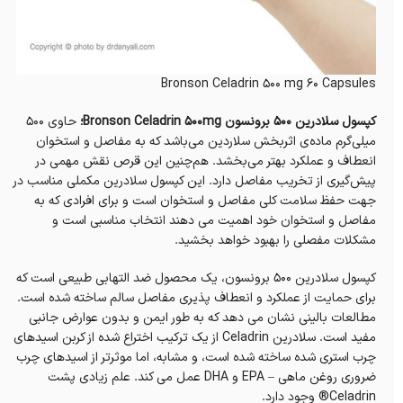
Bronson Celadrin 500 mg 60 Capsules
کپسول سلادرین 500 برونسون Bronson Celadrin 500mg؛
حاوی ۵۰۰
میلی‌گرم ماده‌ی اثربخش‌ سلاردین می‌باشد که به مفاصل و استخوان
انعطاف و عملکرد بهتر می‌بخشد. هم‌چنین این قرص نقش مهمی در
پیش‌گیری از تخریب مفاصل دارد. این کپسول سلادرین مکملی مناسب در
جهت حفظ سلامت کلی مفاصل و استخوان است و برای افرادی که به
مفاصل و استخوان خود اهمیت می دهند انتخاب مناسبی است و
مشکلات مفصلی را بهبود خواهد بخشید.
کپسول سلادرین 500 برونسون، یک محصول ضد التهابی طبیعی است که
برای حمایت از عملکرد و انعطاف پذیری مفاصل سالم ساخته شده است.
مطالعات بالینی نشان می دهد که به طور ایمن و بدون عوارض جانبی
مفید است. سلادرین Celadrin از یک ترکیب اختراع شده از کربن اسیدهای
چرب استری شده ساخته شده است، و مشابه، اما موثرتر از اسیدهای چرب
ضروری روغن ماهی – EPA و DHA عمل می کند. علم زیادی پشت
Celadrin® وجود دارد.