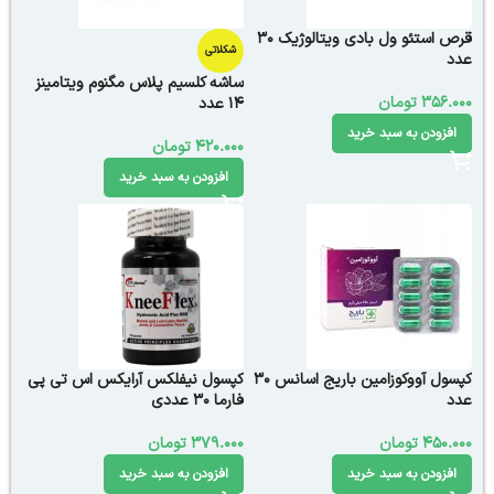
قرص استئو ول بادی ویتالوژیک 30
شکلاتی
عدد
ساشه کلسیم پلاس مگنوم ویتامینز
356.000
تومان
14 عدد
افزودن به سبد خرید
420.000
تومان
افزودن به سبد خرید
کپسول آووکوزامین باریج اسانس 30
ك‍پسول نیفلکس آرايكس اس تی پی
عدد
فارما 30 عددی
450.000
تومان
379.000
تومان
افزودن به سبد خرید
افزودن به سبد خرید