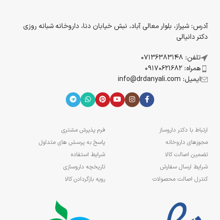
آدرس: شیراز، بلوار معالی آباد، نبش خیابان دنا، داروخانه شبانه روزی
دکتر دانیالی
تلفن: 07136383148
همراه: 09170621682
ایمیل: info@drdanyali.com
ارتباط با دکتر داروساز
فرم پذیرش مشتری
مجوزهای داروخانه
پاسخ به پرسش های متداول
تضمین اصالت کالا
شرایط استفاده
شرایط ارسال سفارش
تاریخچه داروسازی
کنترل اصالت محصولات
رویه بازگردادن کالا