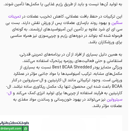
به تولید آن‌ها نیست و باید از طریق رژیم غذایی یا مکمل‌ها تأمین شوند.
این ترکیبات در حفظ بافت عضلانی، کاهش تخریب عضلات در
تمرینات
سنگین
و بهبود روند بازسازی عضلات پس از ورزش نقش دارند. بست بی
سی ای ای شرد علاوه بر تأمین این آمینواسیدهای ارزشمند، به گونه‌ای
فرموله شده که بتواند در دوره‌های رژیم و چربی‌سوزی نیز همراه مناسبی
برای ورزشکاران باشد.
به همین دلیل بسیاری از افراد از آن در برنامه‌های تمرینی قدرتی،
استقامتی و حتی فعالیت‌های روزمره پرتحرک استفاده می‌کنند.
ویژگی متمایز پودر Best BCAA Shredded نسبت به بسیاری از
مکمل‌های مشابه، ترکیب آمینواسیدها با مواد جانبی مؤثر در عملکرد
ورزشی است. وجود ترکیباتی مانند ال-کارنیتین و ال-سیترولین در کنار
BCAA باعث شده این محصول تنها یک مکمل ریکاوری ساده نباشد. ال-
کارنیتین به فرآیند استفاده از چربی‌ها برای تولید انرژی کمک می‌کند و
ال-
سیترولین
نیز می‌تواند در بهبود خون‌رسانی و رساندن مواد مغذی به
عضلات مؤثر باشد.