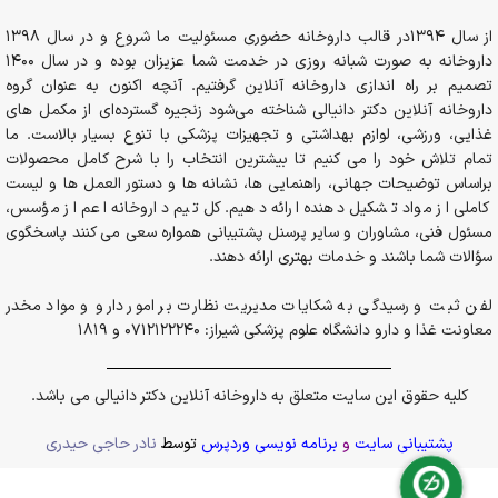
از سال 1394در قالب داروخانه حضوری مسئولیت ما شروع و در سال 1398
داروخانه به صورت شبانه روزی در خدمت شما عزیزان بوده و در سال 1400
تصمیم بر راه اندازی داروخانه آنلاین گرفتیم. آنچه اکنون به عنوان گروه
داروخانه آنلاین دکتر دانیالی شناخته می‌شود زنجیره گسترده‌ای از مکمل های
غذایی، ورزشی، لوازم بهداشتی و تجهیزات پزشکی با تنوع بسیار بالاست. ما
تمام تلاش خود را می کنیم تا بیشترین انتخاب را با شرح کامل محصولات
براساس توضیحات جهانی، راهنمایی ها، نشانه ها و دستور العمل ها و لیست
کاملی از مواد تشکیل دهنده ارائه دهیم. کل تیم داروخانه اعم از مؤسس،
مسئول فنی، مشاوران و سایر پرسنل پشتیبانی همواره سعی می کنند پاسخگوی
سؤالات شما باشند و خدمات بهتری ارائه دهند.
لفن ثبت و رسیدگی به شکایات مدیریت نظارت بر امور دارو و مواد مخدر
معاونت غذا و دارو دانشگاه علوم پزشکی شیراز: 0712122240 و 1819
کلیه حقوق این سایت متعلق به داروخانه آنلاین دکتر دانیالی می باشد.
پشتیبانی سایت
و
برنامه نویسی وردپرس
توسط
نادر حاجی حیدری