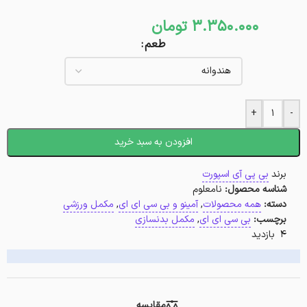
3.350.000
تومان
طعم
+
-
افزودن به سبد خرید
برند
بی پی آی اسپورت
شناسه محصول:
نامعلوم
دسته:
همه محصولات
,
آمینو و بی سی ای ای
,
مکمل ورزشی
برچسب:
بی سی ای ای
,
مکمل بدنسازی
4 بازدید
مقایسه