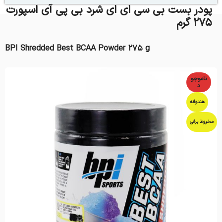
پودر بست بی سی ای ای شرد بی پی آی اسپورت
275 گرم
BPI Shredded Best BCAA Powder 275 g
ناموجو
د
هندوانه
مخروط برفی