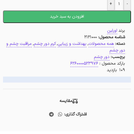
+
-
افزودن به سبد خرید
برند
اورلین
شناسه محصول:
2121000
دسته:
همه محصولات
,
بهداشت و زیبایی
,
کرم دور چشم
,
مراقبت چشم و
دور چشم
برچسب:
دور چشم
بارکد محصول :
6260000523976
109 بازدید
مقایسه
اشتراک گذاری: