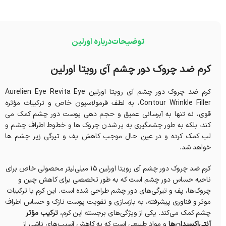
توضیحات
درباره اورلین
کرم ضد چروک دور چشم آی رویتا اورلین
کرم ضد چروک دور چشم آی رویتا اورلین Aurelien Eye Revita Eye
Contour Wrinkle Filler، به لطف فرمولاسیون خاص و ترکیبات مؤثره
قوی، نه تنها به آبرسانی عمیق و حجم دهی پوست دور چشم کمک می
کند، بلکه به طور چشمگیری به پر شدن چروک ها و خطوط اطراف چشم و
لب کمک کرده و در عین حال موجب کاهش پف و تیرگی زیر چشم ها
خواهد شد.
کرم ضد چروک دور چشم آی رویتا اورلین 15 میلی‌لیتر محصولی خاص برای
ناحیه حساس دور چشم است که به طور تخصصی برای کاهش چین و
چروک‌ها، پف و تیرگی‌های دور چشم طراحی شده است. این کرم با ترکیبات
موثر و فناوری پیشرفته، به بازسازی و تقویت پوست نازک و حساس اطراف
چشم کمک می‌کند. یکی از ویژگی‌های برجسته این کرم،
ترکیب مؤثر
آنتی‌اکسیدان‌ها
و مواد طبیعی است که به کاهش آسیب‌های ناشی از