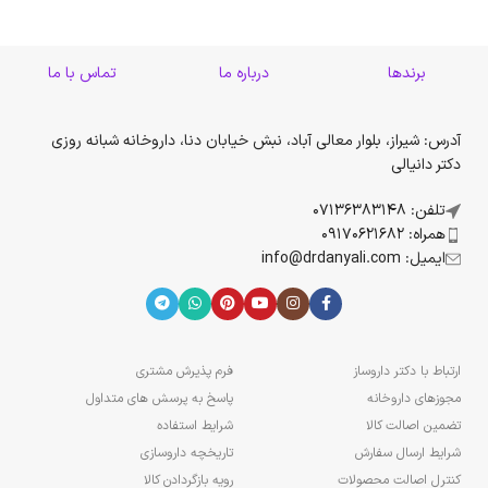
برندها
درباره ما
تماس با ما
آدرس: شیراز، بلوار معالی آباد، نبش خیابان دنا، داروخانه شبانه روزی
دکتر دانیالی
تلفن: 07136383148
همراه: 09170621682
ایمیل: info@drdanyali.com
ارتباط با دکتر داروساز
فرم پذیرش مشتری
مجوزهای داروخانه
پاسخ به پرسش های متداول
تضمین اصالت کالا
شرایط استفاده
شرایط ارسال سفارش
تاریخچه داروسازی
کنترل اصالت محصولات
رویه بازگردادن کالا