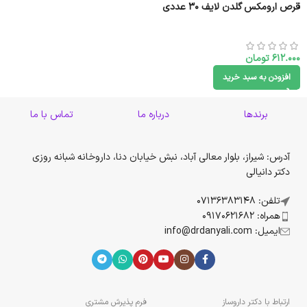
قرص ارومکس گلدن لایف 30 عددی
612.000
تومان
افزودن به سبد خرید
برندها
درباره ما
تماس با ما
آدرس: شیراز، بلوار معالی آباد، نبش خیابان دنا، داروخانه شبانه روزی
دکتر دانیالی
تلفن: 07136383148
همراه: 09170621682
ایمیل: info@drdanyali.com
ارتباط با دکتر داروساز
فرم پذیرش مشتری