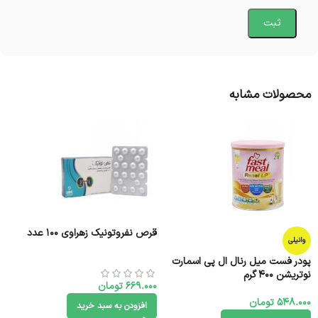
محصولات مشابه
قرص نفروتونیک زهراوی 100 عدد
وانیلی
پودر فست میل رنال ال پی اسمارت
نوتریشن 400 گرم
669.000
تومان
548.000
تومان
افزودن به سبد خرید