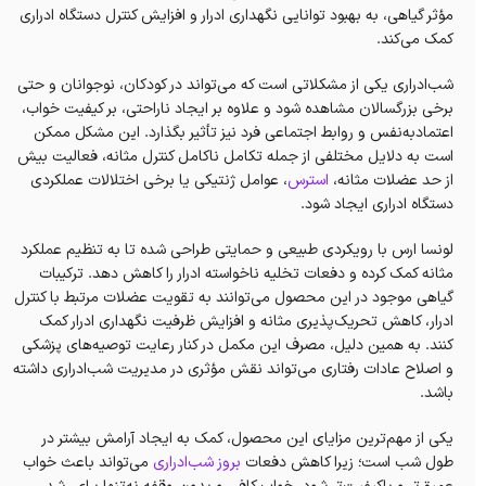
مؤثر گیاهی، به بهبود توانایی نگهداری ادرار و افزایش کنترل دستگاه ادراری
کمک می‌کند.
شب‌ادراری یکی از مشکلاتی است که می‌تواند در کودکان، نوجوانان و حتی
برخی بزرگسالان مشاهده شود و علاوه بر ایجاد ناراحتی، بر کیفیت خواب،
اعتمادبه‌نفس و روابط اجتماعی فرد نیز تأثیر بگذارد. این مشکل ممکن
است به دلایل مختلفی از جمله تکامل ناکامل کنترل مثانه، فعالیت بیش
از حد عضلات مثانه،
استرس
، عوامل ژنتیکی یا برخی اختلالات عملکردی
دستگاه ادراری ایجاد شود.
لونسا ارس با رویکردی طبیعی و حمایتی طراحی شده تا به تنظیم عملکرد
مثانه کمک کرده و دفعات تخلیه ناخواسته ادرار را کاهش دهد. ترکیبات
گیاهی موجود در این محصول می‌توانند به تقویت عضلات مرتبط با کنترل
ادرار، کاهش تحریک‌پذیری مثانه و افزایش ظرفیت نگهداری ادرار کمک
کنند. به همین دلیل، مصرف این مکمل در کنار رعایت توصیه‌های پزشکی
و اصلاح عادات رفتاری می‌تواند نقش مؤثری در مدیریت شب‌ادراری داشته
باشد.
یکی از مهم‌ترین مزایای این محصول، کمک به ایجاد آرامش بیشتر در
طول شب است؛ زیرا کاهش دفعات
بروز شب‌ادراری
می‌تواند باعث خواب