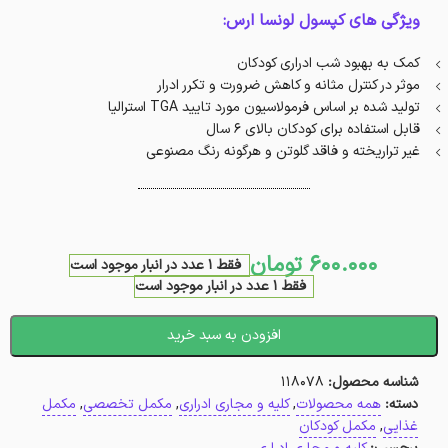
ویژگی های کپسول لونسا ارس:
کمک به بهبود شب ادراری کودکان
موثر در کنترل مثانه و کاهش ضرورت و تکرر ادرار
تولید شده بر اساس فرمولاسیون مورد تایید TGA استرالیا
قابل استفاده برای کودکان بالای 6 سال
غیر تراریخته و فاقد گلوتن و هرگونه رنگ مصنوعی
600.000
تومان
فقط 1 عدد در انبار موجود است
فقط 1 عدد در انبار موجود است
افزودن به سبد خرید
شناسه محصول:
118078
دسته:
همه محصولات
,
کلیه و مجاری ادراری
,
مکمل تخصصی
,
مکمل
غذایی
,
مکمل کودکان