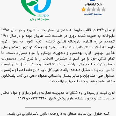
از سال 1394در قالب داروخانه حضوری مسئولیت ما شروع و در سال 1398
داروخانه به صورت شبانه روزی در خدمت شما عزیزان بوده و در سال 1400
تصمیم بر راه اندازی داروخانه آنلاین گرفتیم. آنچه اکنون به عنوان گروه
داروخانه آنلاین دکتر دانیالی شناخته می‌شود زنجیره گسترده‌ای از مکمل های
غذایی، ورزشی، لوازم بهداشتی و تجهیزات پزشکی با تنوع بسیار بالاست. ما
تمام تلاش خود را می کنیم تا بیشترین انتخاب را با شرح کامل محصولات
براساس توضیحات جهانی، راهنمایی ها، نشانه ها و دستور العمل ها و لیست
کاملی از مواد تشکیل دهنده ارائه دهیم. کل تیم داروخانه اعم از مؤسس،
مسئول فنی، مشاوران و سایر پرسنل پشتیبانی همواره سعی می کنند پاسخگوی
سؤالات شما باشند و خدمات بهتری ارائه دهند.
لفن ثبت و رسیدگی به شکایات مدیریت نظارت بر امور دارو و مواد مخدر
معاونت غذا و دارو دانشگاه علوم پزشکی شیراز: 0712122240 و 1819
کلیه حقوق این سایت متعلق به داروخانه آنلاین دکتر دانیالی می باشد.