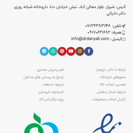
آدرس: شیراز، بلوار معالی آباد، نبش خیابان دنا، داروخانه شبانه روزی
دکتر دانیالی
تلفن: 07136383148
همراه: 09170621682
ایمیل: info@drdanyali.com
ارتباط با دکتر داروساز
فرم پذیرش مشتری
مجوزهای داروخانه
پاسخ به پرسش های متداول
تضمین اصالت کالا
شرایط استفاده
شرایط ارسال سفارش
تاریخچه داروسازی
کنترل اصالت محصولات
رویه بازگردادن کالا