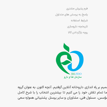
فرم پذیرش مشتری
پاسخ به پرسش های متداول
شرایط استفاده
تاریخچه داروسازی
رویه بازگردادن کالا
1در قالب داروخانه حضوری مسئولیت ما شروع و در سال 1398 داروخانه به صورت شبانه روزی در خدمت شما عزیزان بوده و در سال 1400 تصمیم بر راه اندازی داروخانه آنلاین گرفتیم. آنچه اکنون به عنوان گروه
ما تمام تلاش خود را می کنیم تا بیشترین انتخاب را با شرح کامل
ز مؤسس، مسئول فنی، مشاوران و سایر پرسنل پشتیبانی همواره سعی