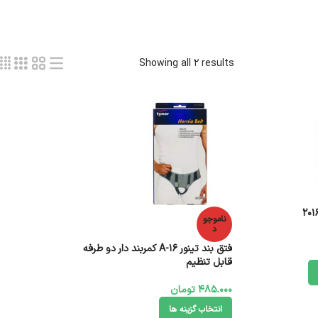
Showing all 2 results
ناموجو
د
فتق بند تینور A-16 کمربند دار دو طرفه
قابل تنظیم
485.000
تومان
انتخاب گزینه ها