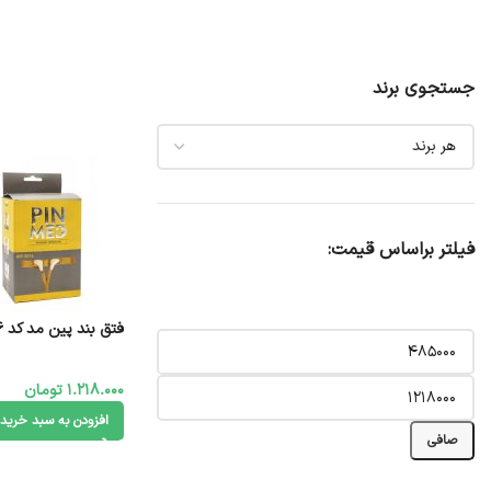
جستجوی برند
فیلتر براساس قیمت:
فتق بند پین مد کد 2016
1.218.000
تومان
افزودن به سبد خرید
صافی