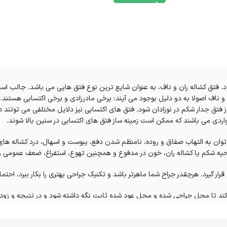
 فتق کشاله ران و ناف، به عنوان شایع ترین نوع فتق هایی می باشد. جالب است ب
ناف اصولا به دو دلیل بوجود می آیند: برخی مادرزادی و برخی اکتسابی هستند. ع
روز فتق جدار شکم در نوزادان شود. فتق های اکتسابی نیز دلایل مختلفی می توتن
ردی می باشند که ممکن است زمینه ساز فتق های اکتسابی در سنین بالا شوند.
توان به التهاب صفاق و روده، نامنظم شدن دفع، یبوست و اسهال، درد کشاله های
حیه شکم یا کشاله ران، خون در مدفوع و همچنین تهوع، استفراغ، ضعف عمومی و 
ر گیرد. هرچقدر جراح شما ماهرتر باشد و تکنیک جراحی بهتری را بکار ببرد، احتمال
کند تا محل جراحی شده و محل عود شده ثابت نگه داشته شود و در نتیجه و زودتر 
توانید از فتق بند نیز استفاده کنید. ولی باید اطلاع داشته باشید که فتق بندها ن
ت به دلیل چسبندگی لایه های فتق، عمل جراحی شما دشوارتر شود. پس تحت هیچ