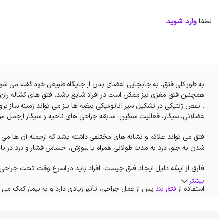
لطفا
وارد شوید
به طور کلی فتق، به جابجایی اعضای بدن از جایگاه طبیعی خود گفته می شود.
همچنین فتق مغزی نیز ممکن است در افراد شایع باشد. فتق های کشاله ران و 
. نقص ژنتیکی در تشکیل سیر آناتومیکی بیضه ها نیز می تواند زمینه ساز ب
عضلانی، سیگار، فعالیت سنگین، سابقه جراحی های ناحیه و سیگار ازجمل موا
فتق می تواند علائم و نشانه های مختلفی داشته باشد که ازجمله آن ها می 
شدن به جلو، درد به مدت طولانی همراه با سوزش، احساس فشار و درد در نا
فارق از اینکه دلیل ایجاد فتق چیست، افراد باید در اسرع وقت تحت جراحی قرا
بیشتر
استفاده از
فتق بند
پس از عمل جراحی، تأثیر زیادی دارد و به بیمار کمک می 
شود. اگر دارای فتق کشاله ران هستید و تا عمل جراحی، زمان زیادی دارید، می 
بدون مشورت با پزشک از فتق بند برای مدت طولانی استفاده شود، ممکن اس