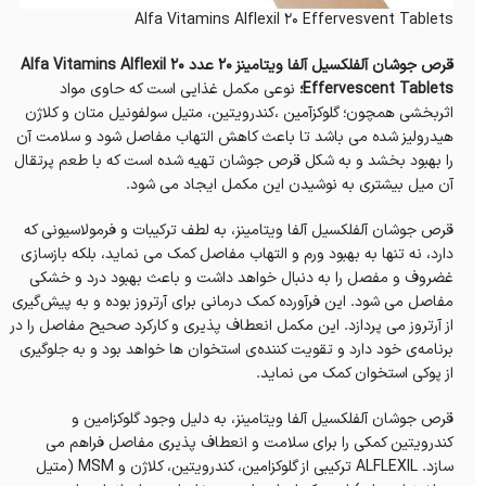
Alfa Vitamins Alflexil 20 Effervesvent Tablets
قرص جوشان آلفلکسیل آلفا ویتامینز 20 عدد Alfa Vitamins Alflexil 20
Effervescent Tablets؛
نوعی مکمل غذایی است که حاوی مواد
اثر‌بخشی همچون؛ گلوکزآمین ،کندرویتین، متیل سولفونیل متان و کلاژن
هیدرولیز شده می باشد تا باعث کاهش التهاب مفاصل شود و سلامت آن
را بهبود بخشد و به شکل قرص جوشان تهیه شده است که با طعم پرتقال
آن میل بیشتری به نوشیدن این مکمل ایجاد می شود.
قرص جوشان آلفلکسیل آلفا ویتامینز،‌ به لطف ترکیبات و فرمولاسیونی که
دارد، نه تنها به بهبود ورم و التهاب مفاصل کمک می نماید، بلکه بازسازی
غضروف و مفصل را به دنبال خواهد داشت و باعث بهبود درد و خشکی
مفاصل می شود. این فرآورده کمک درمانی برای آرتروز بوده و به پیش‌گیری
از آرتروز می پردازد. این مکمل انعطاف پذیری و کارکرد صحیح مفاصل را در
برنامه‌ی خود دارد و تقویت کننده‌ی استخوان ها خواهد بود و به جلوگیری
از پوکی استخوان کمک می نماید.
قرص جوشان آلفلکسیل آلفا ویتامینز، به دلیل وجود گلوکزامین و
کندرویتین کمکی را برای سلامت و انعطاف پذیری مفاصل فراهم می
سازد. ALFLEXIL ترکیبی از گلوکزامین، کندرویتین، کلاژن و MSM (متیل