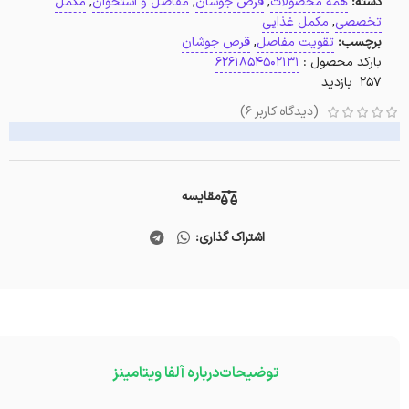
دسته:
همه محصولات
,
قرص جوشان
,
مفاصل و استخوان
,
مکمل
تخصصی
,
مکمل غذایی
برچسب:
تقویت مفاصل
,
قرص جوشان
بارکد محصول :
6261854502131
257 بازدید
(دیدگاه کاربر
6
)
مقایسه
اشتراک گذاری:
توضیحات
درباره آلفا ویتامینز