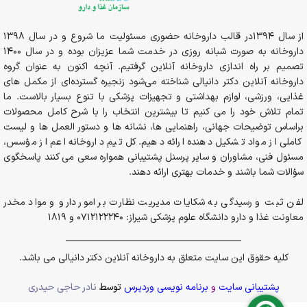
از سال 1394در قالب داروخانه حضوری مسئولیت ما شروع و در سال 1398
داروخانه به صورت شبانه روزی در خدمت شما عزیزان بوده و در سال 1400
تصمیم بر راه اندازی داروخانه آنلاین گرفتیم. آنچه اکنون به عنوان گروه
داروخانه آنلاین دکتر دانیالی شناخته می‌شود زنجیره گسترده‌ای از مکمل های
غذایی، ورزشی، لوازم بهداشتی و تجهیزات پزشکی با تنوع بسیار بالاست. ما
تمام تلاش خود را می کنیم تا بیشترین انتخاب را با شرح کامل محصولات
براساس توضیحات جهانی، راهنمایی ها، نشانه ها و دستور العمل ها و لیست
کاملی از مواد تشکیل دهنده ارائه دهیم. کل تیم داروخانه اعم از مؤسس،
مسئول فنی، مشاوران و سایر پرسنل پشتیبانی همواره سعی می کنند پاسخگوی
سؤالات شما باشند و خدمات بهتری ارائه دهند.
لفن ثبت و رسیدگی به شکایات مدیریت نظارت بر امور دارو و مواد مخدر
معاونت غذا و دارو دانشگاه علوم پزشکی شیراز: 0712122240 و 1819
کلیه حقوق این سایت متعلق به داروخانه آنلاین دکتر دانیالی می باشد.
پشتیبانی سایت
و
برنامه نویسی وردپرس
توسط
نادر حاجی حیدری