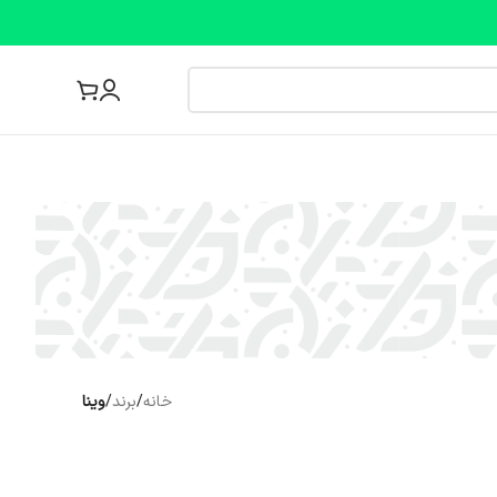
مجله پزشکی
خانه
/
برند
/
وینا