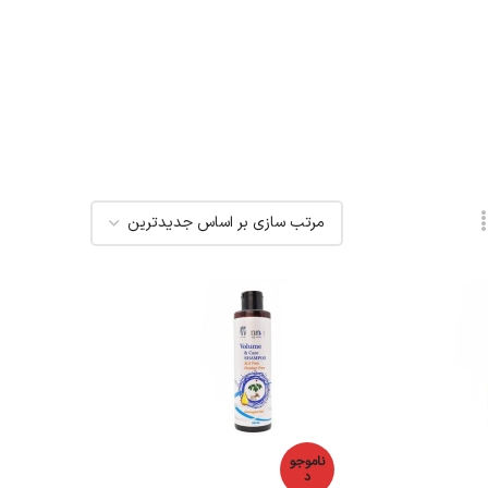
ناموجو
د