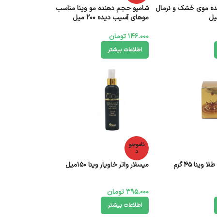
نده موی خشک و نرمال
شامپو حجم دهنده مو وینا مناسب
موهای آسیب دیده 200 میل
146.000
تومان
اطلاعات بیشتر
ناموجو
د
وینا 45 گرم
میسلار واتر خاویار وینا 150میل
395.000
تومان
اطلاعات بیشتر