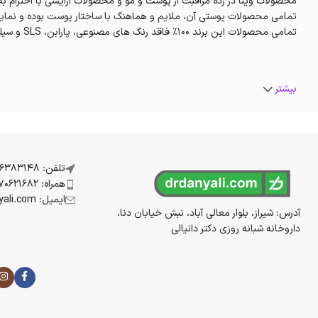
محصولات وینا در رده مراقبت از پوست و مو و محصولات آرایشی با احترام به ط
تمامی محصولات پوستی آن، ملایم و هماهنگ با ساختار پوست بوده و نمای
تمامی محصولات این برند 100% فاقد رنگ های مصنوعی، پارابن، SLS و سیلیکون هستند.
بیشتر
تلفن: 07136383148
همراه: 09170621682
ایمیل: info@drdanyali.com
آدرس: شیراز، بلوار معالی آباد، نبش خیابان دنا،
داروخانه شبانه روزی دکتر دانیالی