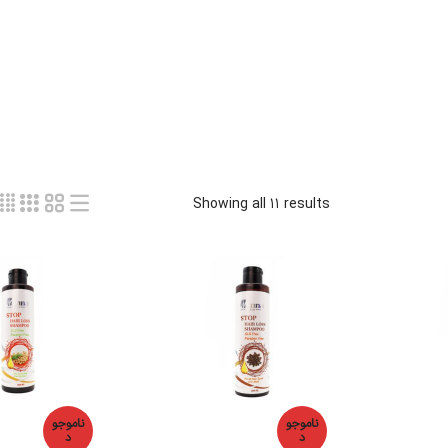
Showing all 11 results
ناموجو
ناموجو
د
د