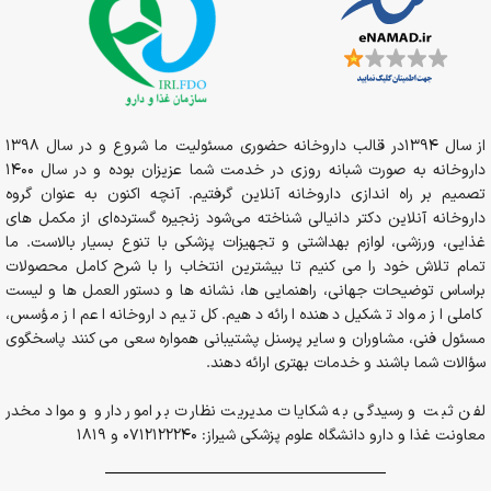
از سال 1394در قالب داروخانه حضوری مسئولیت ما شروع و در سال 1398
داروخانه به صورت شبانه روزی در خدمت شما عزیزان بوده و در سال 1400
تصمیم بر راه اندازی داروخانه آنلاین گرفتیم. آنچه اکنون به عنوان گروه
داروخانه آنلاین دکتر دانیالی شناخته می‌شود زنجیره گسترده‌ای از مکمل های
غذایی، ورزشی، لوازم بهداشتی و تجهیزات پزشکی با تنوع بسیار بالاست. ما
تمام تلاش خود را می کنیم تا بیشترین انتخاب را با شرح کامل محصولات
براساس توضیحات جهانی، راهنمایی ها، نشانه ها و دستور العمل ها و لیست
کاملی از مواد تشکیل دهنده ارائه دهیم. کل تیم داروخانه اعم از مؤسس،
مسئول فنی، مشاوران و سایر پرسنل پشتیبانی همواره سعی می کنند پاسخگوی
سؤالات شما باشند و خدمات بهتری ارائه دهند.
لفن ثبت و رسیدگی به شکایات مدیریت نظارت بر امور دارو و مواد مخدر
معاونت غذا و دارو دانشگاه علوم پزشکی شیراز: 0712122240 و 1819