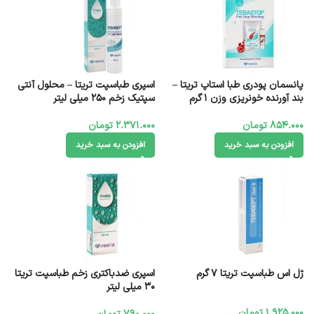
پانسمان پودری طبا استاپ تریتا –
اسپری طباسپت تریتا – محلول آنتی
بند آورنده خونریزی وزن 1 گرم
سپتیک زخم 250 میلی لیتر
854.000
تومان
2.371.000
تومان
افزودن به سبد خرید
افزودن به سبد خرید
ژل اس طباسپت تریتا 7 گرم
اسپری ضدباکتری زخم طباسپت تریتا
30 میلی لیتر
1.925.000
تومان