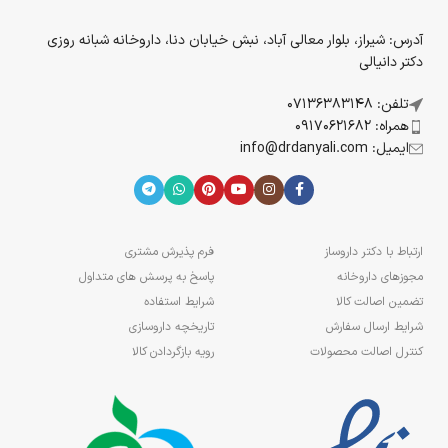
آدرس: شیراز، بلوار معالی آباد، نبش خیابان دنا، داروخانه شبانه روزی
دکتر دانیالی
تلفن: 07136383148
همراه: 09170621682
ایمیل: info@drdanyali.com
ارتباط با دکتر داروساز
فرم پذیرش مشتری
مجوزهای داروخانه
پاسخ به پرسش های متداول
تضمین اصالت کالا
شرایط استفاده
شرایط ارسال سفارش
تاریخچه داروسازی
کنترل اصالت محصولات
رویه بازگردادن کالا