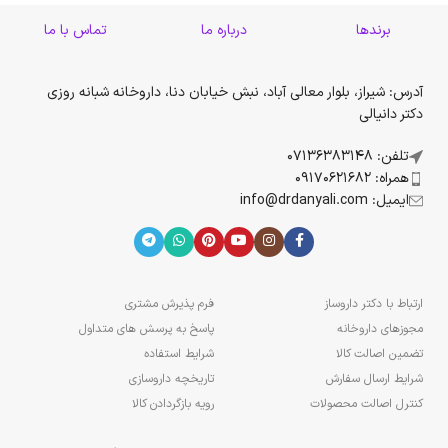
برندها
درباره ما
تماس با ما
آدرس: شیراز، بلوار معالی آباد، نبش خیابان دنا، داروخانه شبانه روزی
دکتر دانیالی
تلفن: 07136383148
همراه: 09170621682
ایمیل: info@drdanyali.com
ارتباط با دکتر داروساز
فرم پذیرش مشتری
مجوزهای داروخانه
پاسخ به پرسش های متداول
تضمین اصالت کالا
شرایط استفاده
شرایط ارسال سفارش
تاریخچه داروسازی
کنترل اصالت محصولات
رویه بازگردادن کالا