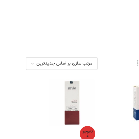
ناموجو
د