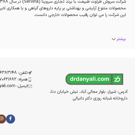
این شرکت را می توان رقیب محصولات خارجی دانست.
بیشتر
تلفن: 07136383148
همراه: 09170621682
ایمیل: info@drdanyali.com
آدرس: شیراز، بلوار معالی آباد، نبش خیابان دنا،
داروخانه شبانه روزی دکتر دانیالی