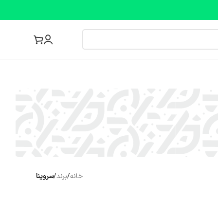
مجله پزشکی
خانه
/
برند
/
سروینا