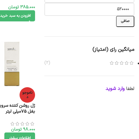
385.000
تومان
افزودن به سبد خرید
صافی
میانگین رای (امتیاز)
(2)
لطفا
وارد شوید
ناموجو
د
ژل روشن کننده سروینا
بغل 75میلی لیتر
98.000
تومان
اطلاعات بیشتر