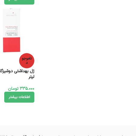
ناموجو
د
لیتر
335.000
تومان
اطلاعات بیشتر