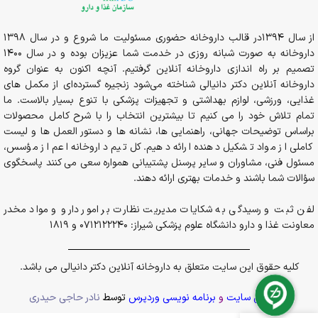
از سال 1394در قالب داروخانه حضوری مسئولیت ما شروع و در سال 1398
داروخانه به صورت شبانه روزی در خدمت شما عزیزان بوده و در سال 1400
تصمیم بر راه اندازی داروخانه آنلاین گرفتیم. آنچه اکنون به عنوان گروه
داروخانه آنلاین دکتر دانیالی شناخته می‌شود زنجیره گسترده‌ای از مکمل های
غذایی، ورزشی، لوازم بهداشتی و تجهیزات پزشکی با تنوع بسیار بالاست. ما
تمام تلاش خود را می کنیم تا بیشترین انتخاب را با شرح کامل محصولات
براساس توضیحات جهانی، راهنمایی ها، نشانه ها و دستور العمل ها و لیست
کاملی از مواد تشکیل دهنده ارائه دهیم. کل تیم داروخانه اعم از مؤسس،
مسئول فنی، مشاوران و سایر پرسنل پشتیبانی همواره سعی می کنند پاسخگوی
سؤالات شما باشند و خدمات بهتری ارائه دهند.
لفن ثبت و رسیدگی به شکایات مدیریت نظارت بر امور دارو و مواد مخدر
معاونت غذا و دارو دانشگاه علوم پزشکی شیراز: 0712122240 و 1819
کلیه حقوق این سایت متعلق به داروخانه آنلاین دکتر دانیالی می باشد.
پشتیبانی سایت
و
برنامه نویسی وردپرس
توسط
نادر حاجی حیدری