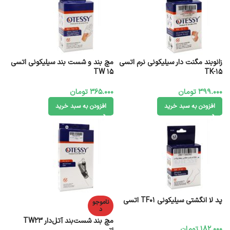
زانوبند مگنت دار سیلیکونی نرم اتسی
مچ بند و شست بند سیلیکونی اتسی
TW 15
TK-15
399.000
تومان
365.000
تومان
افزودن به سبد خرید
افزودن به سبد خرید
پد لا انگشتی سیلیکونی TF01 اتسی
ناموجو
د
مچ بند شست‌بند آتل‌دار TW23
182.000
تومان