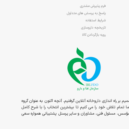
فرم پذیرش مشتری
پاسخ به پرسش های متداول
شرایط استفاده
تاریخچه داروسازی
رویه بازگردادن کالا
1در قالب داروخانه حضوری مسئولیت ما شروع و در سال 1398 داروخانه به صورت شبانه روزی در خدمت شما عزیزان بوده و در سال 1400 تصمیم بر راه اندازی داروخانه آنلاین گرفتیم. آنچه اکنون به عنوان گروه
ما تمام تلاش خود را می کنیم تا بیشترین انتخاب را با شرح کامل
ز مؤسس، مسئول فنی، مشاوران و سایر پرسنل پشتیبانی همواره سعی