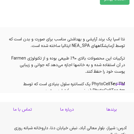
نئا اسپا یک برند آرایشی و بهداشتی مناسب برای صورت و بدن است که
توسط آزمایشگاههای NEA_SPA ایتالیا ساخته شده است.
ترکیبات این محصولات بالای 90% طبیعی بوده و از تکنولوژی Farmen
در آن استفاده شده و به خانمها اجازه می‌دهد که جوانی و زیبایی
پوست خود را حفظ کنند.
بیشتر
PhytoCellTec TM یک کنسانتره سلول بنیادی است که توسط
PhytoCellTec tm (درخت سیب) تولید میشود.
این نوع سیبِ منحصر به فرد بسیار مقاوم بوده و میتوان آن را به
برندها
درباره ما
تماس با ما
مدت طولانی، تازه و آبدار نگهداری کرد.
سلولهای بنیادی از کالوس؛ قسمتهایی که ساقه آسیب دیده و تمام
آدرس: شیراز، بلوار معالی آباد، نبش خیابان دنا، داروخانه شبانه روزی
ظرفیت بازسازی گیاه در آنجا متمرکز است، استخراج می شود.