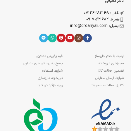
دکتر دانیالی
سلولهای بنیادی آنهایی هستند که سلول‌های دیگر را تولید میکنند و
تلفن: 07136383148
تعداد و موقعیت آنها نشان میدهد که به نشاط و سلامتی ارگانیسم
همراه: 09170621682
کلی مرتبط است.
ایمیل: info@drdanyali.com
مطالعات حاکی از موفقیت و سازگاری بالا بین سلول‌های پوست انسان
و سلولهای عصاره سیب malus Domestica است که در محصولات
آرایشی و بهداشتی صورت و بدن نئا اسپا با خاصیت جوان سازی به کار
رفته است.
ارتباط با دکتر داروساز
فرم پذیرش مشتری
مجوزهای داروخانه
پاسخ به پرسش های متداول
تضمین اصالت کالا
شرایط استفاده
شرایط ارسال سفارش
تاریخچه داروسازی
کنترل اصالت محصولات
رویه بازگردادن کالا