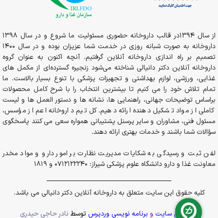
از سال 1394در قالب داروخانه حضوری مسئولیت ما شروع و در سال 1398
داروخانه به صورت شبانه روزی در خدمت شما عزیزان بوده و در سال 1400
تصمیم بر راه اندازی داروخانه آنلاین گرفتیم. آنچه اکنون به عنوان گروه
داروخانه آنلاین دکتر دانیالی شناخته می‌شود زنجیره گسترده‌ای از مکمل های
غذایی، ورزشی، لوازم بهداشتی و تجهیزات پزشکی با تنوع بسیار بالاست. ما
تمام تلاش خود را می کنیم تا بیشترین انتخاب را با شرح کامل محصولات
براساس توضیحات جهانی، راهنمایی ها، نشانه ها و دستور العمل ها و لیست
کاملی از مواد تشکیل دهنده ارائه دهیم. کل تیم داروخانه اعم از مؤسس،
مسئول فنی، مشاوران و سایر پرسنل پشتیبانی همواره سعی می کنند پاسخگوی
سؤالات شما باشند و خدمات بهتری ارائه دهند.
لفن ثبت و رسیدگی به شکایات مدیریت نظارت بر امور دارو و مواد مخدر
معاونت غذا و دارو دانشگاه علوم پزشکی شیراز: 0712122240 و 1819
کلیه حقوق این سایت متعلق به داروخانه آنلاین دکتر دانیالی می باشد.
پشتیبانی سایت
و
برنامه نویسی وردپرس
توسط
نادر حاجی حیدری