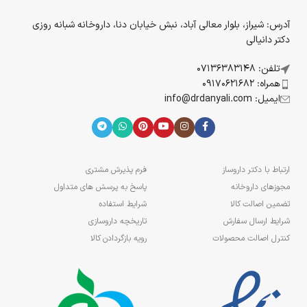
آدرس: شیراز، بلوار معالی آباد، نبش خیابان دنا، داروخانه شبانه روزی
دکتر دانیالی
تلفن: 07136383148
همراه: 09170621682
ایمیل: info@drdanyali.com
ارتباط با دکتر داروساز
فرم پذیرش مشتری
مجوزهای داروخانه
پاسخ به پرسش های متداول
تضمین اصالت کالا
شرایط استفاده
شرایط ارسال سفارش
تاریخچه داروسازی
کنترل اصالت محصولات
رویه بازگردادن کالا