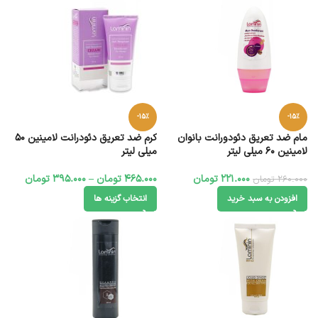
-15%
-15%
مام ضد تعریق‌ دئودورانت بانوان
کرم ضد تعریق دئودرانت لامینین 50
لامینین 60 میلی لیتر
میلی لیتر
221.000
تومان
465.000
تومان
–
395.000
تومان
260.000
تومان
افزودن به سبد خرید
انتخاب گزینه ها