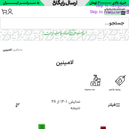
Skip to navigation
Skip to main content
خانه
/
برند
/
لامینین
لامینین
پیشنهاد داغ امروز
همه محصولات
نمایش 1–12 از 28
فیلتر
نتیجه