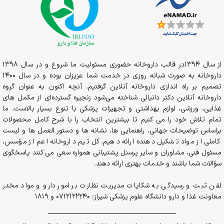
از سال 1394در قالب داروخانه حضوری مسئولیت ما شروع و در سال 1398
داروخانه به صورت شبانه روزی در خدمت شما عزیزان بوده و در سال 1400
تصمیم بر راه اندازی داروخانه آنلاین گرفتیم. آنچه اکنون به عنوان گروه
داروخانه آنلاین دکتر دانیالی شناخته می‌شود زنجیره گسترده‌ای از مکمل های
غذایی، ورزشی، لوازم بهداشتی و تجهیزات پزشکی با تنوع بسیار بالاست. ما
تمام تلاش خود را می کنیم تا بیشترین انتخاب را با شرح کامل محصولات
براساس توضیحات جهانی، راهنمایی ها، نشانه ها و دستور العمل ها و لیست
کاملی از مواد تشکیل دهنده ارائه دهیم. کل تیم داروخانه اعم از مؤسس،
مسئول فنی، مشاوران و سایر پرسنل پشتیبانی همواره سعی می کنند پاسخگوی
سؤالات شما باشند و خدمات بهتری ارائه دهند.
لفن ثبت و رسیدگی به شکایات مدیریت نظارت بر امور دارو و مواد مخدر
معاونت غذا و دارو دانشگاه علوم پزشکی شیراز: 0712122240 و 1819