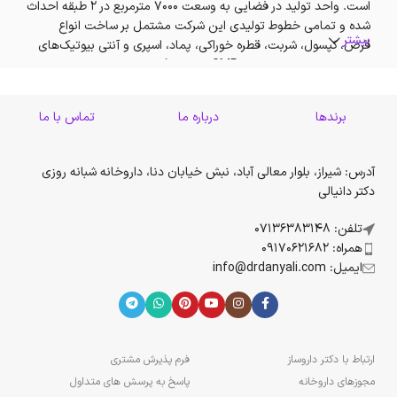
است. واحد تولید در فضایی به وسعت 7000 مترمربع در 2 طبقه احداث
شده و تمامی خطوط تولیدی این شرکت مشتمل بر ساخت انواع
بیشتر
قرص، کپسول، شربت، قطره خوراکی، پماد، اسپری و آنتی بیوتیک‌های
خوراکی را مطابق با قوانین GMP در بر می‌گیرد.
با توجه به طرح‌های توسعه تهیه شده در زمینه تولید محصولات متنوع
برندها
درباره ما
تماس با ما
و افزایش خطوط تولیدی و همچنین به منظور گسترش و توسعه
واحدهای تحقیقات و R&D و بهبود فضای واحدکنترل کیفیت شرکت،
ساخت ساختمانی به مساحت 1200 مترمربع و درسه طبقه دردست اجرا
آدرس: شیراز، بلوار معالی آباد، نبش خیابان دنا، داروخانه شبانه روزی
است. این شرکت با همکاری و همیاری واحدهای هم گروه خود مشتمل
دکتر دانیالی
بر شرکت پخش سراسری دارویی التیام، شرکت کیمیااثرسلامت، شرکت
پلاسمای خوارزمی نسبت به تکمیل زنجیره تامین همچنین محصولات
تلفن: 07136383148
اقدام کرده است. شرکت داروسازی خوارزمی با پیروی از قوانین WHO و
همراه: 09170621682
نیز مقررات GMP در طی مدتی کوتاه توانست نام خود را به عنوان یکی
ایمیل: info@drdanyali.com
از شرکت‌های معتبر در صنعت داروسازی مطرح نموده و در حال حاضر
حدود 90 قلم از داروهای مختلف را تولید نماید.
ارتباط با دکتر داروساز
فرم پذیرش مشتری
مجوزهای داروخانه
پاسخ به پرسش های متداول