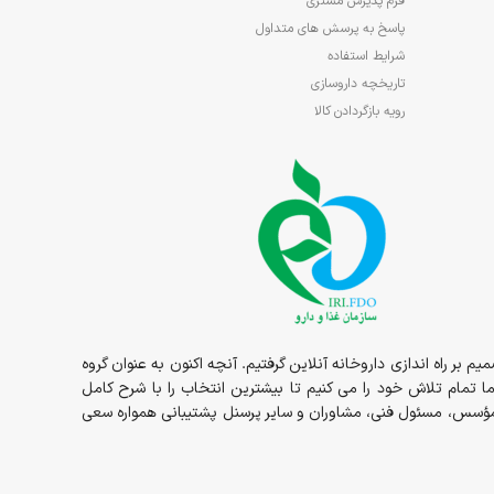
فرم پذیرش مشتری
پاسخ به پرسش های متداول
شرایط استفاده
تاریخچه داروسازی
رویه بازگردادن کالا
1در قالب داروخانه حضوری مسئولیت ما شروع و در سال 1398 داروخانه به صورت شبانه روزی در خدمت شما عزیزان بوده و در سال 1400 تصمیم بر راه اندازی داروخانه آنلاین گرفتیم. آنچه اکنون به عنوان گروه
ما تمام تلاش خود را می کنیم تا بیشترین انتخاب را با شرح کامل
ز مؤسس، مسئول فنی، مشاوران و سایر پرسنل پشتیبانی همواره سعی