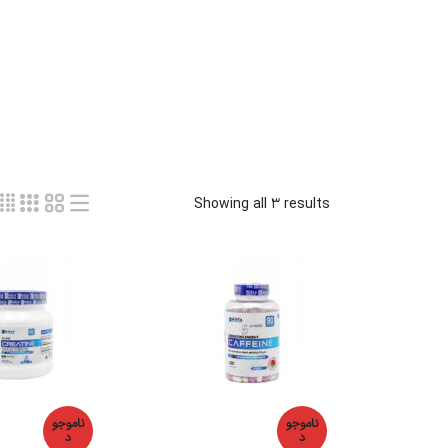
Showing all 3 results
ناموجو
ناموجو
د
د