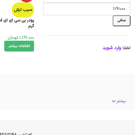
سیب ترش
صافی
گرم
1.191.000
تومان
اطلاعات بیشتر
لطفا
وارد شوید
بیشتر
تلفن: 07136383148