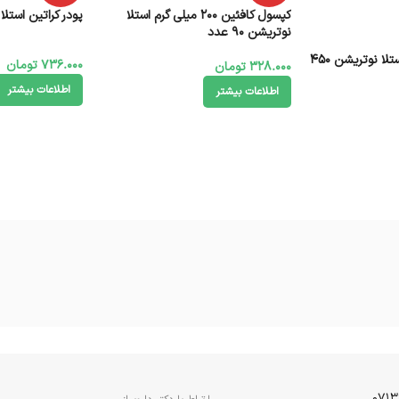
کپسول کافئین 200 میلی گرم استلا
پودر کراتین استلا نوت
نوتریشن 90 عدد
پودر بی سی ای ای استلا نوتریشن 450
736.000
تومان
328.000
تومان
اطلاعات بیشتر
اطلاعات بیشتر