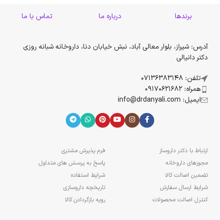
احتمال آسیب به شما را بالا میبرند را از فرمولاسیون خاص خود حذف
برندها
درباره ما
تماس با ما
کرده است.
آدرس: شیراز، بلوار معالی آباد، نبش خیابان دنا، داروخانه شبانه روزی
دکتر دانیالی
تلفن: 07136383148
همراه: 09170621682
ایمیل: info@drdanyali.com
ارتباط با دکتر داروساز
فرم پذیرش مشتری
مجوزهای داروخانه
پاسخ به پرسش های متداول
تضمین اصالت کالا
شرایط استفاده
شرایط ارسال سفارش
تاریخچه داروسازی
کنترل اصالت محصولات
رویه بازگردادن کالا