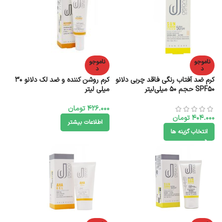
ناموجو
ناموجو
د
د
کرم ضد آفتاب رنگی فاقد چربی دلانو
کرم روشن کننده و ضد لک دلانو 30
SPF50 حجم 50 میلی‌لیتر
میلی لیتر
426.000
تومان
404.000
تومان
اطلاعات بیشتر
انتخاب گزینه ها