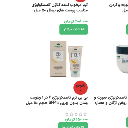
رت و گردن
کرم مرطوب کننده کلاژن کاسمکولوژی
مناسب پوست های نرمال 50 میل
208.000
تومان
اطلاعات بیشتر
ناموجو
د
 کاسمکولوژی صورت و
بی بی کرم کاسمکولوژی ۶ در ۱ رطوبت
روغن آرگان و عصاره
رسان بدون چربی SFF20 حجم 50 میل
150.000
تومان
انتخاب گزینه ها