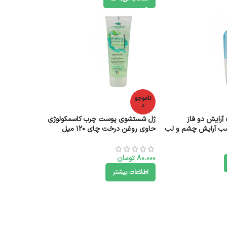
ناموجو
د
آرایش دو فاز
ژل شستشوی پوست چرب کاسمکولوژی
سب آرایش چشم و لب
حاوی روغن درخت چای 120 میل
80.000
تومان
اطلاعات بیشتر