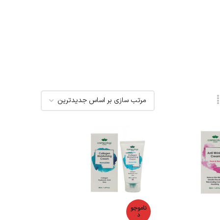
ناموجو
د