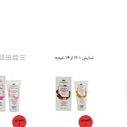
نمایش 1–12 از 14 نتیجه
ناموجو
ناموجو
د
د