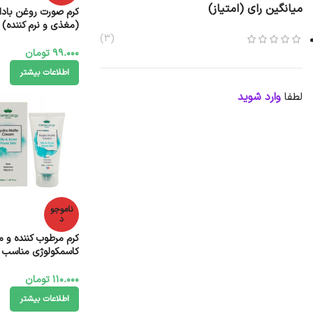
میانگین رای (امتیاز)
کرم صورت روغن بادا
(3)
میل
99.000
تومان
اطلاعات بیشتر
لطفا
وارد شوید
ناموجو
د
کرم مرطوب کننده و م
کاسمکولوژی مناسب
مستعد آکنه 50 میل
110.000
تومان
اطلاعات بیشتر