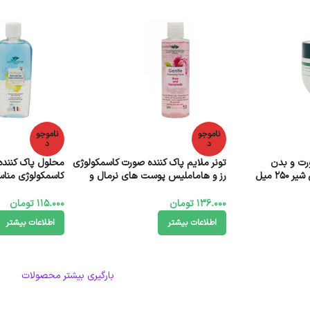
ناموجو
ناموجو
د
د
رت و بدن
تونر ملایم پاک کننده صورت کاسمکولوژی
محلول پاک کننده 
25 میل
رز و هاماملیس پوست های نرمال و
کاسمکولوژی منا
چرب 200 میل
120 میل
136.000
تومان
115.000
تومان
اطلاعات بیشتر
اطلاعات بیشتر
بارگیری بیشتر محصولات