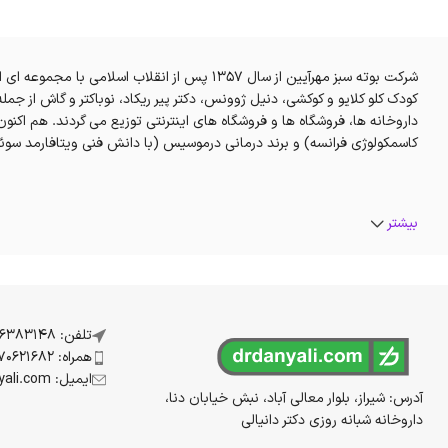
شرکت بوته سبز مهرآیین از سال 1357 پس از انق
کودک کلو کلایو و کوکشی، دنیل ژوونس، دکتر پیر ریکاد، نوباکتر و گاش از
داروخانه ها، فروشگاه ها و فروشگاه های اینترنتی توزیع می گردند. هم اکنو
کاسمکولوژی فرانسه) و برند درمانی درموسیس (با دانش فنی ویتافارمد سوئیس
بیشتر
تلفن: 07136383148
همراه: 09170621682
ایمیل: info@drdanyali.com
آدرس: شیراز، بلوار معالی آباد، نبش خیابان دنا،
داروخانه شبانه روزی دکتر دانیالی