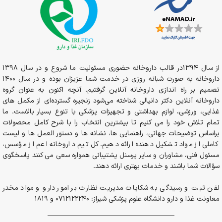
از سال 1394در قالب داروخانه حضوری مسئولیت ما شروع و در سال 1398
داروخانه به صورت شبانه روزی در خدمت شما عزیزان بوده و در سال 1400
تصمیم بر راه اندازی داروخانه آنلاین گرفتیم. آنچه اکنون به عنوان گروه
داروخانه آنلاین دکتر دانیالی شناخته می‌شود زنجیره گسترده‌ای از مکمل های
غذایی، ورزشی، لوازم بهداشتی و تجهیزات پزشکی با تنوع بسیار بالاست. ما
تمام تلاش خود را می کنیم تا بیشترین انتخاب را با شرح کامل محصولات
براساس توضیحات جهانی، راهنمایی ها، نشانه ها و دستور العمل ها و لیست
کاملی از مواد تشکیل دهنده ارائه دهیم. کل تیم داروخانه اعم از مؤسس،
مسئول فنی، مشاوران و سایر پرسنل پشتیبانی همواره سعی می کنند پاسخگوی
سؤالات شما باشند و خدمات بهتری ارائه دهند.
لفن ثبت و رسیدگی به شکایات مدیریت نظارت بر امور دارو و مواد مخدر
معاونت غذا و دارو دانشگاه علوم پزشکی شیراز: 0712122240 و 1819