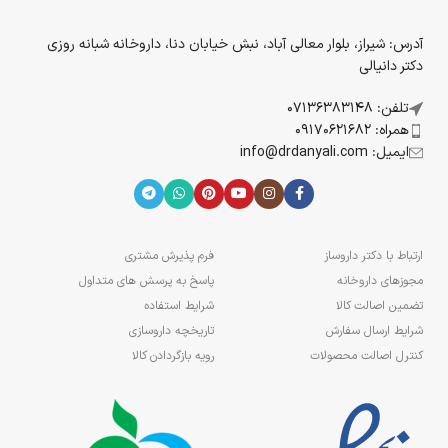
آدرس: شیراز، بلوار معالی آباد، نبش خیابان دنا، داروخانه شبانه روزی
دکتر دانیالی
تلفن: 07136383148
همراه: 09170621682
ایمیل: info@drdanyali.com
ارتباط با دکتر داروساز
فرم پذیرش مشتری
مجوزهای داروخانه
پاسخ به پرسش های متداول
تضمین اصالت کالا
شرایط استفاده
شرایط ارسال سفارش
تاریخچه داروسازی
کنترل اصالت محصولات
رویه بازگردادن کالا