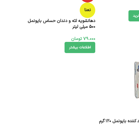
نعنا
رید
دهانشویه لثه و دندان حساس بایونمل
500 میلی لیتر
79.000
تومان
اطلاعات بیشتر
ده بایونمل 120 گرم