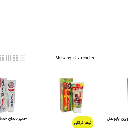
Showing all 7 results
بری بایونمل
خمیر دندان حساس با
توت فرنگی