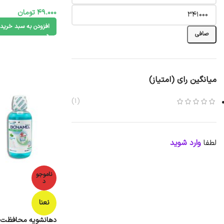
49.000
تومان
افزودن به سبد خرید
صافی
میانگین رای (امتیاز)
(1)
لطفا
وارد شوید
ناموجو
د
نعنا
دهانشویه محافظت ک