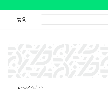
مجله پزشکی
خانه
/
برند
/
بایونمل