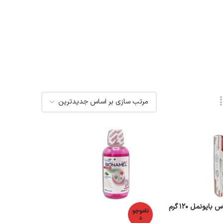
یونمل 120 گرم
ناموجو
د