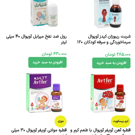
شربت ریبوزان کیدز آویوال
رول ضد نفخ میرابل آویوال 40 میلی
سرماخوردگی و سرفه کودکان 120
لیتر
میلی لیتر
630.000
تومان
285.000
تومان
افزودن به سبد خرید
افزودن به سبد خرید
کرم بیسکویت
موزی
قطره آهن آویفر آویوال با طعم کرم و
قطره مولتی آویفر آویوال 30 میلی