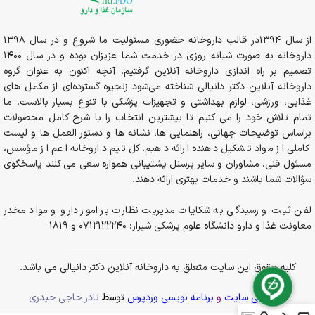
از سال 1394در قالب داروخانه حضوری مسئولیت ما شروع و در سال 1398
داروخانه به صورت شبانه روزی در خدمت شما عزیزان بوده و در سال 1400
تصمیم بر راه اندازی داروخانه آنلاین گرفتیم. آنچه اکنون به عنوان گروه
داروخانه آنلاین دکتر دانیالی شناخته می‌شود زنجیره گسترده‌ای از مکمل های
غذایی، ورزشی، لوازم بهداشتی و تجهیزات پزشکی با تنوع بسیار بالاست. ما
تمام تلاش خود را می کنیم تا بیشترین انتخاب را با شرح کامل محصولات
براساس توضیحات جهانی، راهنمایی ها، نشانه ها و دستور العمل ها و لیست
کاملی از مواد تشکیل دهنده ارائه دهیم. کل تیم داروخانه اعم از مؤسس،
مسئول فنی، مشاوران و سایر پرسنل پشتیبانی همواره سعی می کنند پاسخگوی
سؤالات شما باشند و خدمات بهتری ارائه دهند.
لفن ثبت و رسیدگی به شکایات مدیریت نظارت بر امور دارو و مواد مخدر
معاونت غذا و دارو دانشگاه علوم پزشکی شیراز: 0712122240 و 1819
کلیه حقوق این سایت متعلق به داروخانه آنلاین دکتر دانیالی می باشد.
پشتیبانی سایت
و
برنامه نویسی وردپرس
توسط
نادر حاجی حیدری