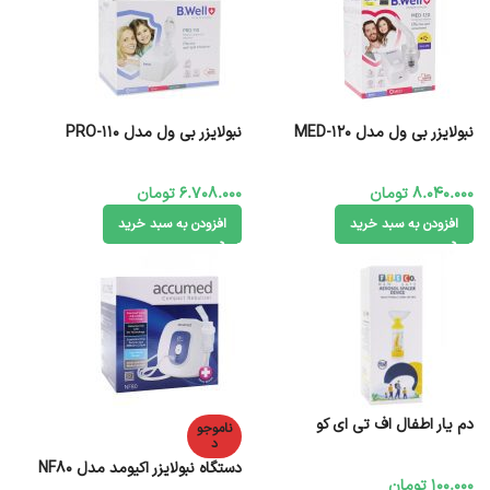
نبولایزر بی ول مدل MED-120
نبولایزر بی ول مدل PRO-110
8.040.000
تومان
6.708.000
تومان
افزودن به سبد خرید
افزودن به سبد خرید
دم یار اطفال اف تی ای کو
ناموجو
د
دستگاه نبولایزر اکیومد مدل NF80
100.000
تومان