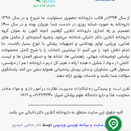
های دستگاه خاصی که پزشک تجویز کرده است بسیار مهم باشد.
به طور کلی، استفاده از نبولایزر بسیار آسان است و چند مرحله اساسی
از سال 1394در قالب داروخانه حضوری مسئولیت ما شروع و در سال 1398
دارد که در زیر توضیح خواهیم داد:
داروخانه به صورت شبانه روزی در خدمت شما عزیزان بوده و در سال 1400
تصمیم بر راه اندازی داروخانه آنلاین گرفتیم. آنچه اکنون به عنوان گروه
دست ها را بشویید.
داروخانه آنلاین دکتر دانیالی شناخته می‌شود زنجیره گسترده‌ای از مکمل های
غذایی، ورزشی، لوازم بهداشتی و تجهیزات پزشکی با تنوع بسیار بالاست. ما
دارو را طبق دستور پزشک به فنجان دارو اضافه کنید.
تمام تلاش خود را می کنیم تا بیشترین انتخاب را با شرح کامل محصولات
براساس توضیحات جهانی، راهنمایی ها، نشانه ها و دستور العمل ها و لیست
قسمت بالایی، لوله، ماسک و دهانی را مونتاژ کنید.
کاملی از مواد تشکیل دهنده ارائه دهیم. کل تیم داروخانه اعم از مؤسس،
مسئول فنی، مشاوران و سایر پرسنل پشتیبانی همواره سعی می کنند پاسخگوی
لوله را طبق دستورالعمل به دستگاه وصل کنید.
سؤالات شما باشند و خدمات بهتری ارائه دهند.
نبولایزر را روشن کنید؛ آنها می توانند از باتری یا برق استفاده کنند.
لفن ثبت و رسیدگی به شکایات مدیریت نظارت بر امور دارو و مواد مخدر
معاونت غذا و دارو دانشگاه علوم پزشکی شیراز: 0712122240 و 1819
در حین استفاده از نبولایزر، دهانی و فنجان دارو را به صورت عمودی
نگه دارید تا به تحویل تمام دارو کمک کنید.
کلیه حقوق این سایت متعلق به داروخانه آنلاین دکتر دانیالی می باشد.
نفس های آهسته و عمیق از طریق دهانی بکشید و تمام دارو را
استنشاق کنید.
پشتیبانی سایت
و
برنامه نویسی وردپرس
توسط
نادر حاجی حیدری