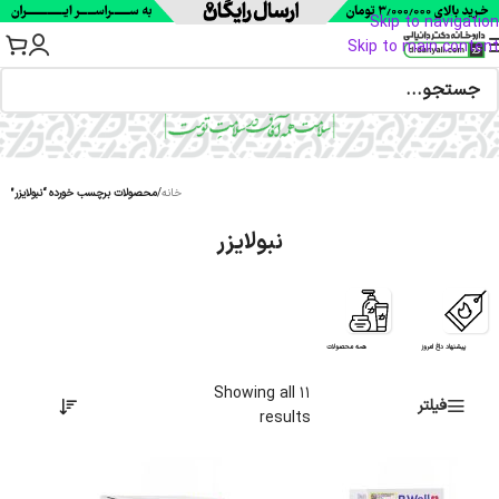
Skip to navigation
Skip to main content
خانه
/
محصولات برچسب خورده “نبولایزر”
نبولایزر
پیشنهاد داغ امروز
همه محصولات
Showing all 11
فیلتر
results