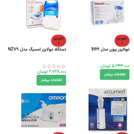
ناموجو
ناموجو
د
د
نبولایزر بیورر مدل IH26
دستگاه نبولایزر امسیگ مدل NZ79
5.244.000
تومان
2.728.000
تومان
اطلاعات بیشتر
اطلاعات بیشتر