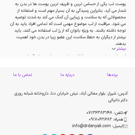
پوست لب یکی از حساس ترین و ظریف ترین پوست ها در بدن به
شمار می آید، بنابراین رسیدگی به آن بسیار مهم است و استفاده از
محصولاتی که به سلامت و زیبایی آن کمک می کند به شدت توصیه
می شود. مراقبت از لب موضوع مهمی است که تمامی افراد باید به آن
توجه داشته باشند. به ویژه بانوان که از رژ لب استفاده می کنند، باید
بیشتر از دیگران به حفظ سلامت این عضو زیبا در بدن خود اهمیت
بدهند.
بیشتر
لب‌ها هیچ غده چربی محافظی ندارند و در برابر سرما و گرما و نور
آفتاب بسیار سریع واکنش نشان می‌دهند، خیلی زود خشک شده و ترک
می‌‌خورند. همچنین چون تحت تحرکات مداوم دهان قرار می‌گیرند
برندها
درباره ما
تماس با ما
زودتر چین و چین های ریز در اطراف آن ایجاد می‌شود.
محصولات مراقبت لب، از محصولات
مراقبت پوست صورت
جهت
آدرس: شیراز، بلوار معالی آباد، نبش خیابان دنا، داروخانه شبانه روزی
محافظت از پوست لب، رطوبت رسان و لطافت بخش لب ها هستند.
دکتر دانیالی
مراقبت از لب به شما کمک می‌کند که لبها تغذیه و مرطوب شوند.
ترکیبات مفید به کار رفته در این فرآورده ها اثربخشی ویژه‌ای برای لایه
تلفن: 07136383148
های سطحی و عمقی پوست لب دارند. با استفاده از این محصولات
همراه: 09170621682
می‌توانید از لب های تان از نظر ظاهری مراقبت کنید تا مرطوب و سالم
ایمیل: info@drdanyali.com
بمانند و ظاهر جوانتری داشته باشید. به طور کلی، محافظ و رطوبت