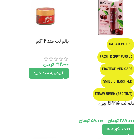
بالم لب متد 12 گرم
CACAO BUTTER
FRESH BERRY PURPLE
312.000
تومان
PROTECT MED CARE
افزودن به سبد خرید
SMILE CHERRY RED
STRAW BERRY (RED TINT)
بالم لب SPF15 بیول
287.000
تومان
–
58.000
تومان
انتخاب گزینه ها