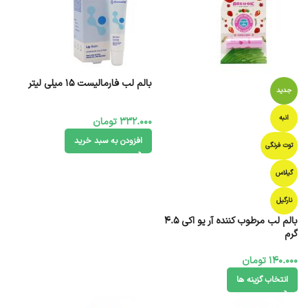
بالم لب فارمالیست 15 میلی لیتر
جدید
انبه
332.000
تومان
افزودن به سبد خرید
توت فرنگی
گیلاس
نارگیل
بالم لب مرطوب کننده آر یو اکی 4.5
گرم
140.000
تومان
انتخاب گزینه ها