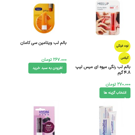
بالم لب ویتامین سی کامان
توت فرنگی
گیلاس
267.000
تومان
بالم لب رنگی میوه ای میس لیپ
افزودن به سبد خرید
4.8 گرم
270.000
تومان
انتخاب گزینه ها