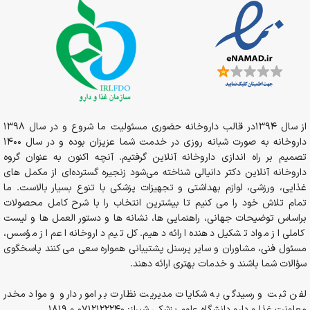
تستوسترون
را سبب خواهند شد. DAA همچنین نقش مهمی را در
افزایش تولید و آزادسازی تستوسترون در بیضه ها ایفا می کند. به این
دلایل DAA در مکمل های افزایش دهنده تستوسترون یافت می شود.
مکمل‌های ورزشی DAA
دی ای ای، از سری محصولات
مکمل ورزشی
و از دسته
آمینو و بی سی
ای ای
است که به عنوان یک تست بوستر و افزایش دهنده نرمال
از سال 1394در قالب داروخانه حضوری مسئولیت ما شروع و در سال 1398
تستوسترون به حساب می آید. مکمل دی ای ای به رشد و فعالیت
داروخانه به صورت شبانه روزی در خدمت شما عزیزان بوده و در سال 1400
عضلانی بدن، کاهش خستگی و کوفتگی ورزشکاران کمک خواهد کرد.
تصمیم بر راه اندازی داروخانه آنلاین گرفتیم. آنچه اکنون به عنوان گروه
داروخانه آنلاین دکتر دانیالی شناخته می‌شود زنجیره گسترده‌ای از مکمل های
مکمل دی ای ای، یک مکمل
تستوسترون
با ترکیبات عالی برای مصرف
غذایی، ورزشی، لوازم بهداشتی و تجهیزات پزشکی با تنوع بسیار بالاست. ما
آقایان و خانم‌هاست که افزایش دهنده انرژی و موثر در روند رشد
تمام تلاش خود را می کنیم تا بیشترین انتخاب را با شرح کامل محصولات
عضلات و بالا رفتن وزن ورزشکاران می باشد.
براساس توضیحات جهانی، راهنمایی ها، نشانه ها و دستور العمل ها و لیست
کاملی از مواد تشکیل دهنده ارائه دهیم. کل تیم داروخانه اعم از مؤسس،
نقش تستوسترون در آقایان:
مسئول فنی، مشاوران و سایر پرسنل پشتیبانی همواره سعی می کنند پاسخگوی
سؤالات شما باشند و خدمات بهتری ارائه دهند.
توزیع چربی در بدن
افزایش تراکم استخوان
لفن ثبت و رسیدگی به شکایات مدیریت نظارت بر امور دارو و مواد مخدر
رویش موی صورت و بدن
معاونت غذا و دارو دانشگاه علوم پزشکی شیراز: 0712122240 و 1819