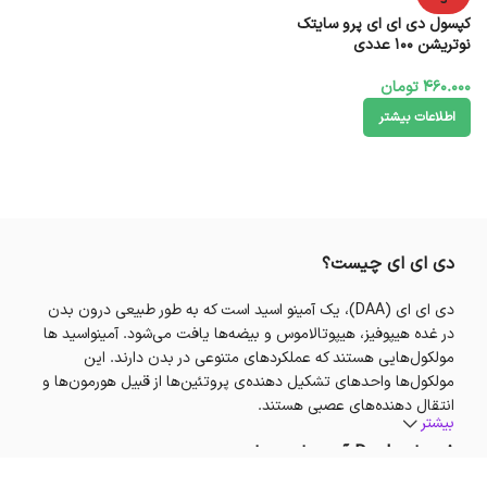
د
کپسول دی ای ای پرو سایتک
نوتریشن 100 عددی
460.000
تومان
اطلاعات بیشتر
دی ای ای چیست؟
دی ای ای (DAA)، یک آمینو اسید است که به طور طبیعی درون بدن
در غده هیپوفیز، هیپوتالاموس و بیضه‌ها یافت می‌شود. آمینواسید ها
مولکول‌هایی هستند که عملکردهای متنوعی در بدن دارند. این
مولکول‌ها واحدهای تشکیل دهنده‌ی پروتئین‌ها از قبیل هورمون‌ها و
انتقال دهنده‌های عصبی هستند.
بیشتر
فرم‌های L و D آمینو اسیدها