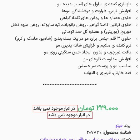
بازسازی کننده ی سلول های آسیب دیده مو
افزایش نرمی، طراوت و درخشندگی موها
حاوی عصاره ها و روغن های کاملا گیاهی
حاوی کراتین کاملا گیاهی، روغن بائوباب، کره ساپوته، روغن میوه نخل
موریچ (بوریتی) و عصاره گل صد تومانی
حاوی ۳ قلم جنس برای مو در یک بسته‌بندی (شامپو، ماسک و‌ کرم)
نرم کننده ی ملایم و افزایش شانه پذیری مو
بافت غیرچرب و بدون ایجاد حس سنگینی روی مو
افزایش مقاومت تارهای مو
مناسب مو و پوست سر حساس
ضد خارش، قرمزی و التهاب
229.000
تومان
در انبار موجود نمی باشد
در انبار موجود نمی باشد
برند
فیتو
شناسه محصول:
207830
دسته:
بهداشت و زیبایی
,
مراقبت مو
,
همه محصولات