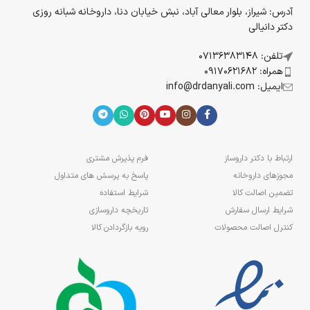
آدرس: شیراز، بلوار معالی آباد، نبش خیابان دنا، داروخانه شبانه روزی
دکتر دانیالی
تلفن: 07136383148
همراه: 09170621682
ایمیل: info@drdanyali.com
ارتباط با دکتر داروساز
فرم پذیرش مشتری
مجوزهای داروخانه
پاسخ به پرسش های متداول
تضمین اصالت کالا
شرایط استفاده
شرایط ارسال سفارش
تاریخچه داروسازی
کنترل اصالت محصولات
رویه بازگردادن کالا