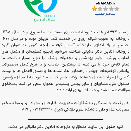
از سال 1394در قالب داروخانه حضوری مسئولیت ما شروع و در سال 1398
داروخانه به صورت شبانه روزی در خدمت شما عزیزان بوده و در سال 1400
تصمیم بر راه اندازی داروخانه آنلاین گرفتیم. آنچه اکنون به عنوان گروه
داروخانه آنلاین دکتر دانیالی شناخته می‌شود زنجیره گسترده‌ای از مکمل های
غذایی، ورزشی، لوازم بهداشتی و تجهیزات پزشکی با تنوع بسیار بالاست. ما
تمام تلاش خود را می کنیم تا بیشترین انتخاب را با شرح کامل محصولات
براساس توضیحات جهانی، راهنمایی ها، نشانه ها و دستور العمل ها و لیست
کاملی از مواد تشکیل دهنده ارائه دهیم. کل تیم داروخانه اعم از مؤسس،
مسئول فنی، مشاوران و سایر پرسنل پشتیبانی همواره سعی می کنند پاسخگوی
سؤالات شما باشند و خدمات بهتری ارائه دهند.
لفن ثبت و رسیدگی به شکایات مدیریت نظارت بر امور دارو و مواد مخدر
معاونت غذا و دارو دانشگاه علوم پزشکی شیراز: 0712122240 و 1819
کلیه حقوق این سایت متعلق به داروخانه آنلاین دکتر دانیالی می باشد.