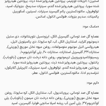
استیرن/ آکریلات کوپلیمر، پروتئین هیدرولیز شده ذرت، پروتئین هیدرولیز
شده سویا، پروتئین هیدرولیز شده گندم، سیترات سدیمخ، بنزوئیک اسید،
توکوفرول، مالتودکسترین پالم گلیسرید سیترات، لسیتین، آسکوربیل
پالمیتات، سدیم بنزوات، فنوکسی اتانول، اسانس.
«ماسک مو»:
عصاره گل صد تومانی، گلیسریل الکل، ایزودسیل نئوپنتانوات، دی ستیل
دیمونیوم کلراید، استئاریل الکل، آب، کره ساپوتا، دی پالمیتویل اتیل،
هیدروکسی اتیل مونیوم متوسولفات، روغن میوه نخل موریچ (بوریتی),
ستئارات۳۳, گلیسریل استئارات، ستئارات ۲۰, پلی کوآنترنیوم۱۰,
ریسینولئامیدوپروپیل تریمونیوم، روغن دانه درخت نان میمون (بائوباب),
پانتنول، پروتئین هیدرولیز شده ذرت، پروتئین هیدرولیز شده سویا،
پروتئین هیدرولیز شده گندم، توکوفرول، اسید سیتریک، کاپریلیل گلایکول،
تتراسدیم ادتا، مالتودکسترین، فنوکسی اتانول، عطر.
«کرم مو»:
عصاره گل صد تومانی، پروپاندیول، آب، ستئاریل الکل، کره ساپوتا، روغن
میوه‌ نخل موریچ (بوریتی), روغن دانه درخت نان میمون (بائوباب), پلی
کوآنتریوم۳۷, پلی آمین آب ریشه امیلا سانچی فولیا، گلیسرین، اسید