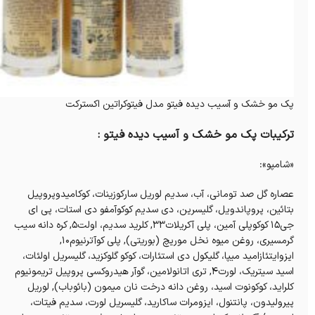
پک مو خشک و آسیب دیده فیتو مدل فیتوکراتین اکسترکت
ترکیبات پک مو خشک و آسیب دیده فیتو :
«شامپو»:
عصاره گل صد تومانی، آب، سدیم لوریل سارکوزینات، کوکامیدوپروپیل
بتائین، پروپاندویل، گلیسرین، دی سدیم کوکوآمفو دی استات، پی ای
جی۱۵ کوکوپلی آمین، پلی آکریلات۳۳, کلرید سدیم، اولت۵, کره دانه سیب
گرمسیری، روغن میوه نخل موریچ (بوریتی), پلی کوآترنیوم۱۰,
ایزوایتئازامید میپا، گلیکول دی استئارات، کوکو گلوکزید، گلیسریل اولئات،
اسید سیتریک، لورت۴, تری اتانولامین، گوآر هیدروکسی پروپیل تریمونیوم
کلراید، کوکونوت اسید، روغن دانه درخت نان میمون (بائوباب), لوریل
پیرولیدون، پانتنول، ایزومرات ساکارید، گلیسریل لورت، سدیم فیتات،