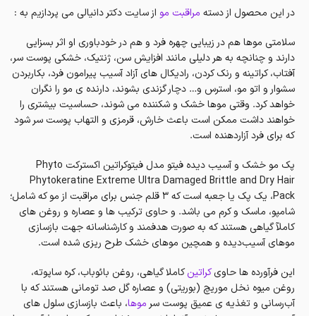
در این محصول از دسته
مراقبت مو
از سایت دکتر دانیالی می پردازیم به :
سلامتی‌ موها هم در زیبایی چهره فرد و هم در خودباوری او اثر بسزایی
دارند و چنانچه به هر دلیلی مانند افزایش سن، ژنتیک، خشکی پوست سر،
آفتاب، کراتینه و رنک کردن، رادیکال های آزاد آسیب‌ پیرامون فرد، بکاربردن
سشوار و اتو مو، استرس و… دچار گزندی بشوند، دارنده ی مو را نگران
خواهد کرد. وقتی موها خشک و شکننده می شوند، حساسیت بیشتری را
خواهند داشت ممکن است باعث خارش، قرمزی و التهاب پوست سر شود
که برای فرد آزاردهنده است.
پک مو خشک و آسیب دیده فیتو مدل فیتوکراتین اکسترکت Phyto
Phytokeratine Extreme Ultra Damaged Brittle and Dry Hair
Pack، یک پک یا جعبه است که ۳ قلم جنس برای مراقبت از مو که شامل؛
شامپو، ماسک و کرم می باشد. و حاوی ترکیب ها و عصاره و روغن های
کاملآ گیاهی هستند که به صورت هدفمند و کارشناسانه جهت بازسازی
موهای آسیب‌دیده و همچین موهای خشک طرح ریزی شده است.
این فرآورده ها حاوی
کراتین
کاملا گیاهی، روغن بائوباب، کره ساپوته،
روغن میوه نخل موریچ (بوریتی) و عصاره گل صد تومانی هستند که با
آب‌رسانی و تغذیه ی عمیق پوست سر
موها
، باعث بازسازی سلول های