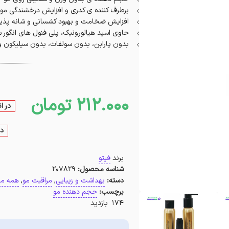
برطرف کننده ی کدری و افزایش درخشندگی مو
افزایش ضخامت و بهبود کشسانی و شانه پذی
حاوی اسید هیالورونیک، پلی فنول های انگور سی
بدون پارابن، بدون سولفات، بدون سیلیکون و
212.000
تومان
در ا
در
برند
فیتو
شناسه محصول:
207829
دسته:
بهداشت و زیبایی
,
مراقبت مو
,
همه م
برچسب:
حجم دهنده مو
174 بازدید