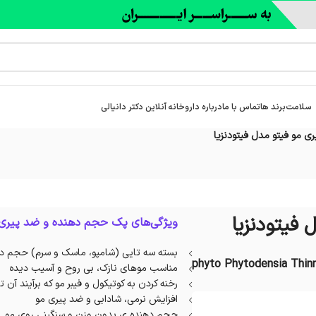
سلامت
برند ها
تماس با ما
درباره‌ داروخانه آنلاین دکتر دانیالی
 مو فیتو مدل فیتودنزیا
فیتودنزیا
ویژگی‌های پک حجم دهنده و ضد پیری م
بسته سه تایی (شامپو، ماسک و سرم) حجم د
phyto Phytodensia Thinn
مناسب موهای نازک، بی روح و آسیب دیده
رخنه کردن به کوتیکول و فیبر مو که برآیند آن 
افزایش نرمی، شادابی و ضد پیری مو
حجم دهنده ی بدون وزن و سنگینی روی مو