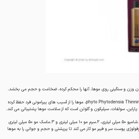
دون وزن و سنگینی روی موها، آنها را محکم کرده، ضخامت و‌ حجم می بخشد.
پک سه تایی حجم دهنده مو فیتو مدل فیتودنزیا phyto Phytodensia Thinning And Devitalized Hair، موها را از آسیب های پیرامونی فرد حفظ کرده
پارابن، سولفات، سیلیکون و گلوتن است که از سلامت موها پشتیبانی می کند.
پک حجم دهنده مو فیتو مدل فیتودنزیا phyto دارای سه قلم جنس شامل ۱.شامپو ۵۰ میلی لیتری، ۲.سرم مو ۱۰ میلی لیتری و ۳.ماسک مو ۵۰ میلی لیتری
ورفولوژی پوست سر و فیبر مو کار می کند تا پرپشتی و حجم و جوانی را به موها