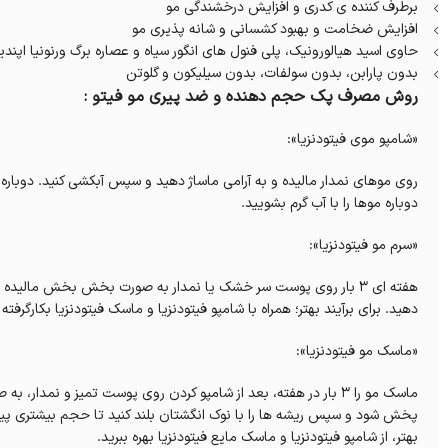
برطرف کننده ی کدری و افزایش درخشندگی مو
افزایش ضخامت و بهبود کشسانی و شانه پذیری مو
حاوی اسید هیالورونیک، پلی فنول های انگور سیاه و عصاره برگ ورنونیا اپندی
بدون پارابن، بدون سولفات، بدون سیلیکون و گلوتن
روش مصرف پک حجم دهنده و ضد پیری مو فیتو :
«شامپو موی فیتودنزیا»:
دوباره موها را با آب گرم بشویید.
«سرم مو فیتودنزیا»:
هفته ای ۳ بار روی پوست سر خشک یا نمدار به صورت بخش بخش مالیده 
دهید. برای برآیند بهتر؛ همراه با شامپو فیتودنزیا و ماسک فیتودنزیا بکارگرفته
«ماسک مو فیتودنزیا»:
ماسک مو را ۳ بار در هفته،‌ بعد از شامپو کردن روی پوست تمیز و 
پخش شود و سپس ریشه ها را با نوک انگشتان بلند کنید تا‌ حجم بیشتری پیدا 
بهتر، از شامپو فیتودنزیا و ماسک مایع فیتودنزیا بهره ببرید.