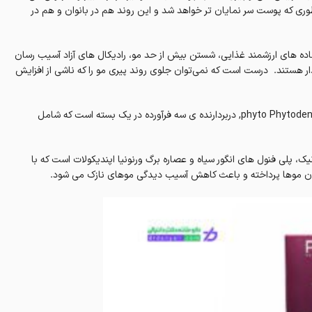
طوری که پوست سر نمایان تر خواهد شد و این روند هم در بانوان و هم در
اده های ارزشمند غذایی، شستن بیش از حد مو، رادیکال های آزاد آسیب‌ رسان
ار هستند. درست است که نمی‌توان جلوی روند پیری مو را که ناشی از افزایش
پک حجم دهنده و ضد پیری مو فیتو phyto Phytodensia Thinning And Devitalized Hair, دربردارنده ی سه فرآورده در یک بسته است که شامل
ک، پلی فنول های انگور سیاه و عصاره برگ ورنونیا اپندیکولات است که با
دن موها پرداخته و باعث کاهش آسیب دیدگی موهای نازک می شود.