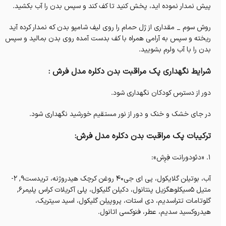
پیش نمدار نموده اید، پخش کنید تا کف کند و سپس بدن را آب بکشید.
روش سوم _ مقداری از ژل حمام را روی لیف شامپو بدن که نمدار کرده آید
ریخته و سپس به آرامی همراه با کف بدست آمده روی بدن بمالید و سپس
بدن را با آب ولرم بشویید.
شرایط نگهداری پک مراقبت بدن دکلره مدل فرش :
دور از دسترس کودکان نگهداری شود.
در جای خشک و خنک و دور از نور مستقیم خورشید نگهداری شود.
ترکیبات پک مراقبت بدن دکلره مدل فرش:
۱. «دئودورانت فِرِش»:
آب، بوتیلن گلایکول، پی ای جی۴۰ روغن کرچک هیدروژنه،‌ تریدست۹, ۲-
متیل ۵سیکلوهگزیل پنتانول، دکیلن گلیکول، پلی آکریلات کراس پلیمر۶,
گلوتامات تتراسدیم، دی استات، پروپیلن گلیکول، اسید سیتریک،
هیدروکسید سدیم، عطر، فنوکسی اتانول.