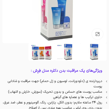
بزرگنمایی تصویر
ویژگی‌های پک مراقبت بدن دکلره مدل فِرِش :
دربردارنده ی (دئودورانت، لوسیون و ژل حمام) جهت مراقبت و شادابی
پوست
مناسب پوست های حساس و بدون تحریک (سوزش، خارش و التهاب)
حاوی ترکیب ها و عصاره های گیاهی
رول ۲۴ ساعته ملایم؛ بدون الکل، پارابن، رنگ، آلومینیوم و عطر، ضد عرق،
بدون ردی روی لباس، مناسب بهره مندی پس از اصلاح