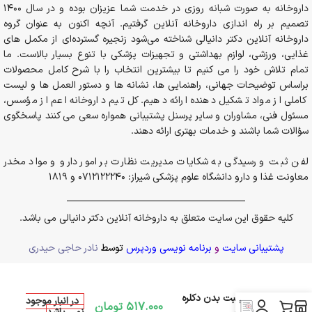
داروخانه به صورت شبانه روزی در خدمت شما عزیزان بوده و در سال 1400
تصمیم بر راه اندازی داروخانه آنلاین گرفتیم. آنچه اکنون به عنوان گروه
داروخانه آنلاین دکتر دانیالی شناخته می‌شود زنجیره گسترده‌ای از مکمل های
غذایی، ورزشی، لوازم بهداشتی و تجهیزات پزشکی با تنوع بسیار بالاست. ما
تمام تلاش خود را می کنیم تا بیشترین انتخاب را با شرح کامل محصولات
براساس توضیحات جهانی، راهنمایی ها، نشانه ها و دستور العمل ها و لیست
کاملی از مواد تشکیل دهنده ارائه دهیم. کل تیم داروخانه اعم از مؤسس،
مسئول فنی، مشاوران و سایر پرسنل پشتیبانی همواره سعی می کنند پاسخگوی
سؤالات شما باشند و خدمات بهتری ارائه دهند.
لفن ثبت و رسیدگی به شکایات مدیریت نظارت بر امور دارو و مواد مخدر
معاونت غذا و دارو دانشگاه علوم پزشکی شیراز: 0712122240 و 1819
کلیه حقوق این سایت متعلق به داروخانه آنلاین دکتر دانیالی می باشد.
پشتیبانی سایت
و
برنامه نویسی وردپرس
توسط
نادر حاجی حیدری
پک مراقبت بدن دکلره
در انبار موجود
517.000
تومان