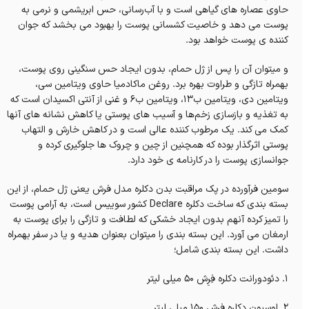
حاوی عصاره های گیاهی است و با آب‌رسانی، حس ابریشمی و نرمی به
پوست می دهد و خاصیت کشسانی پوست را بهبود می بخشد که جوان
کننده ی پوست خواهد بود.
و میتوان آن را پس از ژل حمام، بدون ایجاد حس سنگینی روی پوست،
بهمراه تازگی و طراوت بهره برد. روغن ماکادمیا حاوی ویتامین سی،
ویتامین دی، ویتامین ب۱۳، ویتامین ب۶ و غنی از آنتی اکسیدان است که
به تغذیه و بازسازی زخم‌ها و آسیب های پوستی یا کاهش نشانه های آنها
کمک می‌ کند. یک مرطوب‌ کننده عالی است و در کاهش خارش و التهاب
پوستی اثرگذار بوده که همچنین از چین و چروک ها جلوگیری کرده و
جوانسازی پوست را در کارنامه ی خود دارد.
سومین فرآورده در پک مراقبت بدن دکلره مدل فرش یعنی ژل حمام، از این
بسته بندی که ساخت دکلره Declare کشور سوییس است، به آرامی پوست
را تمیز کرده آنهم بدون ایجاد خشکی که لطافت و تازگی را برای پوست به
ارمغان می آورد. این بسته بندی را میتوان بعنوان هدیه و یا در سفر بهمراه
داشت. این بسته بندی شامل؛
۱. دئودورانت دکلره فِرِش ۵۰ میلی لیتر
۲. لوسیون دکلره فِرِش ۱۵۰ میلی لیتر