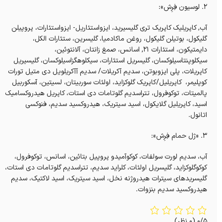
۲. لوسیون فِرِش»:
آب, کاپریلیک کاپریک تری گلیسیرید، ایزواستئاریل- ایزواستئارات، پروپیلن
گلیکول، بوتیلن گلیکول، روغن ماکادمیا، گلیسرین، ستئارات الکل،
دایمتیکون، استئارات ۲۱, اسانس، صمغ زانتان، آلانتوئین،
سیکلوپنتاسیلوکسان، گلیسریل استئارات، سیکلوهگزاسیلوکسان، گلیسیریل
کاپریلات، پلی ایزوبوتن، سدیم آکریلات/ سدیم آآکریلویل دی متیل تورات
کوپلیمر، کاپریلیل/کاپریک گلوکزاید، اولئات سوربیتان، لسیتین، آسکوربیل
پالمیتات، توکوفرول، تتراسدیم گلوتامات دی استات، کاپریل هیدروکسامیک
اسید، کاپریلیل گلایکول، اسید سیتریک، هیدروکسید سدیم، فنوکسی
اتانول.
۳. «ژل حمام فِرِش»:
آب، سدیم لورت سولفات، کوکوآمیدو پروپیل بتائین، اسانس، توکوفرول،
کوکوگلوکزاید، گلیسریل اولئات، کلراید سدیم، تتراسدیم گلوتامات دی استات،
گلیسریدهای سیترات هیدروژنه نخل، اسید سیتریک، اسید لاکتیک، سدیم
هیدروکسید سدیم بنزوات.
0/5
(0 نظر)